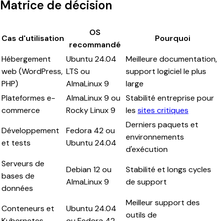
Matrice de décision
OS
Cas d'utilisation
Pourquoi
recommandé
Hébergement
Ubuntu 24.04
Meilleure documentation,
web (WordPress,
LTS ou
support logiciel le plus
PHP)
AlmaLinux 9
large
Plateformes e-
AlmaLinux 9 ou
Stabilité entreprise pour
commerce
Rocky Linux 9
les
sites critiques
Derniers paquets et
Développement
Fedora 42 ou
environnements
et tests
Ubuntu 24.04
d'exécution
Serveurs de
Debian 12 ou
Stabilité et longs cycles
bases de
AlmaLinux 9
de support
données
Meilleur support des
Conteneurs et
Ubuntu 24.04
outils de
Kubernetes
ou Fedora 42