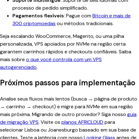
Suporte multilíngue
: Suporte de seis idiomas com
processo de pedido simplificado.
Pagamentos flexíveis
: Pague com
Bitcoin e mais de
300 criptomoedas
ou métodos tradicionais.
Seja escalando WooCommerce, Magento, ou uma pilha
personalizada, VPS apoiados por NVMe na região certa
garantem carrinhos rápidos e checkouts confiáveis. Saiba
mais sobre
o que você controla com um VPS
autogerenciado
.
Próximos passos para implementação
Analise seus fluxos mais lentos (busca → página de produto
→ carrinho → checkout) e migre para NVMe em sua região
mais próxima. Migrando de outro provedor? Siga nosso
guia
de migração VPS
. Visite os
planos AFRICLOUD
para
selecionar Lisboa ou Joanesburgo baseado em sua base de
clientes. Teste a latência com nosso
Looking Glass
antes de