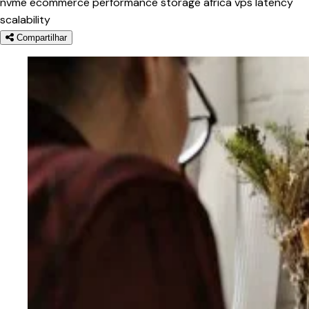
nvme
ecommerce
performance
storage
africa
vps
latency
scalability
Compartilhar