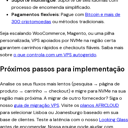
Suporte multilingue
: Suporte de seis idiomas com
processo de encomenda simplificado.
Pagamentos flexíveis
: Pague com
Bitcoin e mais de
300 criptomoedas
ou métodos tradicionais.
Seja escalando WooCommerce, Magento, ou uma pilha
personalizada, VPS apoiados por NVMe na região certa
garantem carrinhos rápidos e checkouts fiáveis. Saiba mais
sobre
o que controla com um VPS autogerido
.
Próximos passos para implementação
Analise os seus fluxos mais lentos (pesquisa → página de
produto → carrinho → checkout) e migre para NVMe na sua
região mais próxima. A migrar de outro fornecedor? Siga o
nosso
guia de migração VPS
. Visite os
planos AFRICLOUD
para selecionar Lisboa ou Joanesburgo baseado em sua
base de clientes. Teste a latência com o nosso
Looking Glass
antes de encomendar. Nossa equipe pode ajudar com