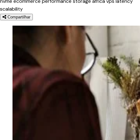
nvme
ecommerce
performance
storage
africa
vps
latency
scalability
Compartilhar