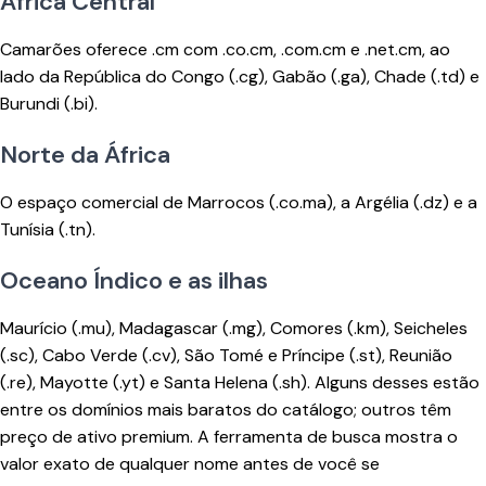
África Central
Camarões oferece .cm com .co.cm, .com.cm e .net.cm, ao
lado da República do Congo (.cg), Gabão (.ga), Chade (.td) e
Burundi (.bi).
Norte da África
O espaço comercial de Marrocos (.co.ma), a Argélia (.dz) e a
Tunísia (.tn).
Oceano Índico e as ilhas
Maurício (.mu), Madagascar (.mg), Comores (.km), Seicheles
(.sc), Cabo Verde (.cv), São Tomé e Príncipe (.st), Reunião
(.re), Mayotte (.yt) e Santa Helena (.sh). Alguns desses estão
entre os domínios mais baratos do catálogo; outros têm
preço de ativo premium. A ferramenta de busca mostra o
valor exato de qualquer nome antes de você se