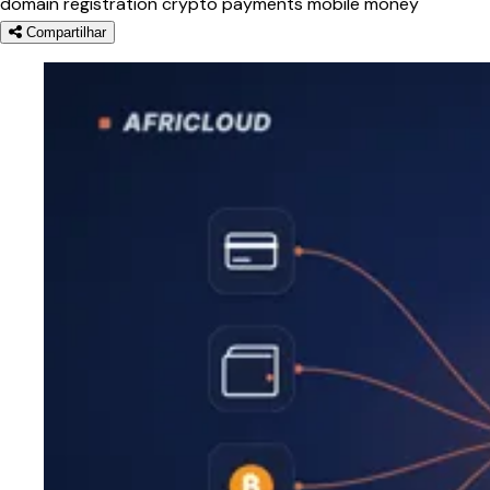
domain registration
crypto
payments
mobile money
Compartilhar