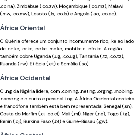
.co.na), Zimbábue (.co.zw), Moçambique (.co.mz), Malawi
(.mw, .co.mw), Lesoto (.ls, .co.ls) e Angola (.ao, .co.ao).
África Oriental
O Quênia oferece um conjunto incomumente rico, .ke ao lado
de .co.ke, .or.ke, .ne.ke, .me.ke, .mobi.ke e .info.ke. A região
também cobre Uganda (.ug, .co.ug), Tanzânia (.tz, .co.tz),
Ruanda (.rw), Etiópia (.et) e Somália (.so).
África Ocidental
O
.ng
da Nigéria lidera, com .com.ng, .net.ng, .org.ng, .mobi.ng,
.name.ng e o curto e pessoal .i.ng. A África Ocidental costeira
e francófona também está bem representada: Senegal (.sn),
Costa do Marfim (.ci, .co.ci), Mali (.ml), Níger (.ne), Togo (.tg),
Benin (.bj), Burkina Faso (.bf) e Guiné-Bissau (.gw).