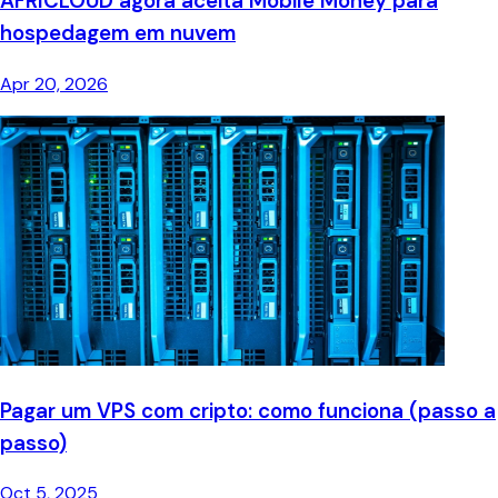
AFRICLOUD agora aceita Mobile Money para
hospedagem em nuvem
Apr 20, 2026
Pagar um VPS com cripto: como funciona (passo a
passo)
Oct 5, 2025