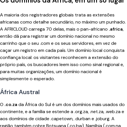
Os domínios da África, em um só lugar
A maioria dos registradores globais trata as extensões
africanas como detalhe secundário, no máximo um punhado.
A AFRICLOUD carrega 70 delas, mais o pan-africano
.africa
,
então dá para registrar um domínio nacional no mesmo
carrinho que o seu .com e os seus servidores, em vez de
caçar um registro em cada país. Um domínio local conquista
confiança local: os visitantes reconhecem a extensão do
próprio país, os buscadores leem isso como sinal regional e,
para muitas organizações, um domínio nacional é
simplesmente o esperado.
África Austral
O
.co.za
da África do Sul é um dos domínios mais usados do
continente, e a família se estende a .org.za, .net.za, .web.za e
aos domínios de cidade .capetown, .durban e .joburg. A
região também cobre Botsuana (.co.bw), Namíbia (.com.na,