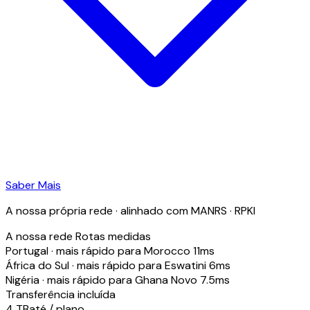
Saber Mais
A nossa própria rede · alinhado com MANRS · RPKI
A nossa rede
Rotas medidas
Portugal · mais rápido para Morocco
11
ms
África do Sul · mais rápido para Eswatini
6
ms
Nigéria · mais rápido para Ghana
Novo
7.5
ms
Transferência incluída
4 TB
até / plano