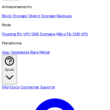
Armazenamento
Block Storage
Object Storage
Backups
Rede
Floating IPs
VPC
DNS
Domains
MikroTik CHR VPS
Plataforma
App Templates
Bare Metal
Ajuda
FAQ
Docs
Contactar Suporte