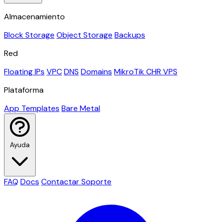
Almacenamiento
Block Storage
Object Storage
Backups
Red
Floating IPs
VPC
DNS
Domains
MikroTik CHR VPS
Plataforma
App Templates
Bare Metal
Ayuda
FAQ
Docs
Contactar Soporte