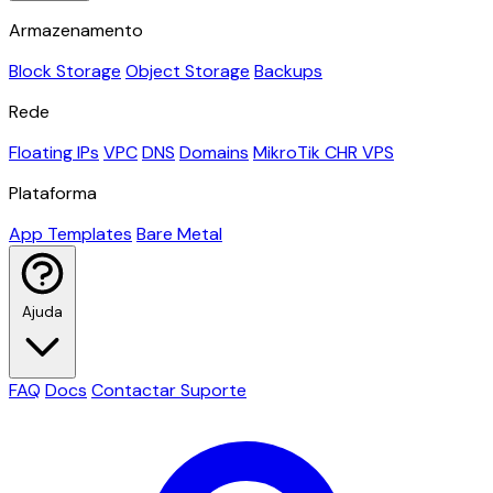
Armazenamento
Block Storage
Object Storage
Backups
Rede
Floating IPs
VPC
DNS
Domains
MikroTik CHR VPS
Plataforma
App Templates
Bare Metal
Ajuda
FAQ
Docs
Contactar Suporte