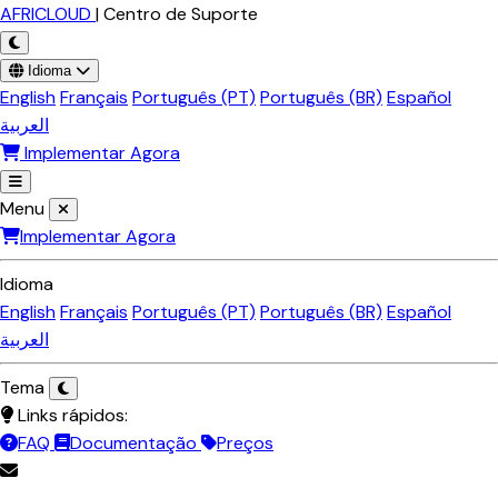
Ir para o conteúdo principal
AFRICLOUD
|
Centro de Suporte
Idioma
English
Français
Português (PT)
Português (BR)
Español
العربية
Implementar Agora
Menu
Implementar Agora
Idioma
English
Français
Português (PT)
Português (BR)
Español
العربية
Tema
Links rápidos:
FAQ
Documentação
Preços