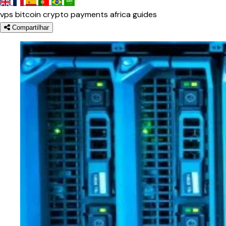
vps
bitcoin
crypto
payments
africa
guides
Compartilhar