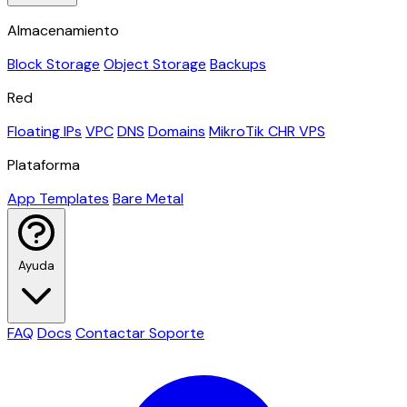
Almacenamiento
Block Storage
Object Storage
Backups
Red
Floating IPs
VPC
DNS
Domains
MikroTik CHR VPS
Plataforma
App Templates
Bare Metal
Ayuda
FAQ
Docs
Contactar Soporte