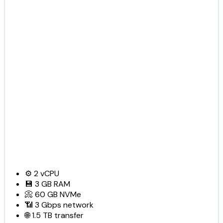
⚙️
2
vCPU
💾
3 GB
RAM
📀
60 GB
NVMe
📶
3 Gbps
network
🌐
1.5 TB
transfer