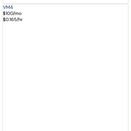
VM4
$100/mo
$0.165/hr