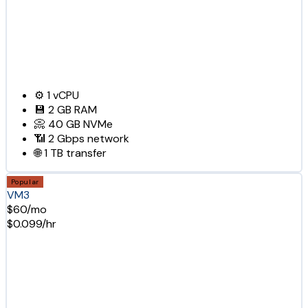
⚙️
1
vCPU
💾
2 GB
RAM
📀
40 GB
NVMe
📶
2 Gbps
network
🌐
1 TB
transfer
Popular
VM3
$60/mo
$0.099/hr