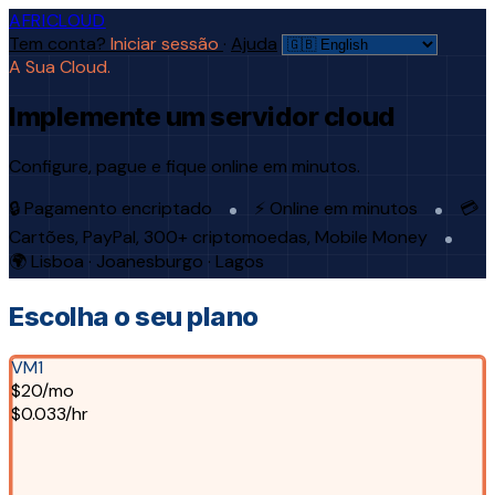
AFRICLOUD
Tem conta?
Iniciar sessão
·
Ajuda
A Sua Cloud.
Implemente um servidor cloud
Configure, pague e fique online em minutos.
🔒 Pagamento encriptado
⚡ Online em minutos
💳
Cartões, PayPal, 300+ criptomoedas, Mobile Money
🌍 Lisboa · Joanesburgo · Lagos
Escolha o seu plano
VM1
$20/mo
$0.033/hr