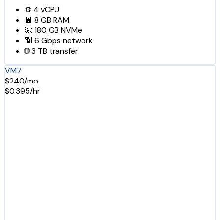
⚙️
4
vCPU
💾
8 GB
RAM
📀
180 GB
NVMe
📶
6 Gbps
network
🌐
3 TB
transfer
VM7
$240/mo
$0.395/hr