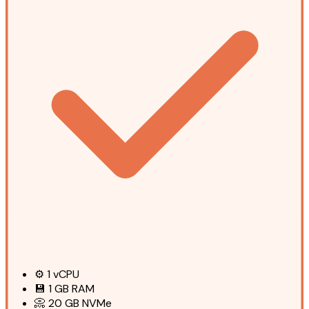
⚙️
1
vCPU
💾
1 GB
RAM
📀
20 GB
NVMe