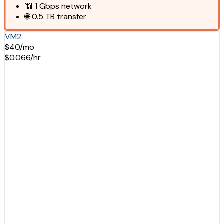
📶
1 Gbps
network
🌐
0.5 TB
transfer
VM2
$40/mo
$0.066/hr