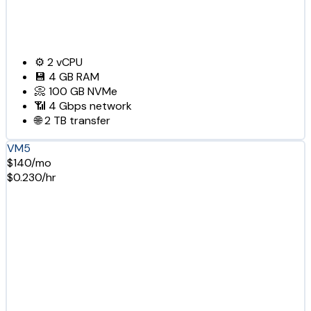
⚙️
2
vCPU
💾
4 GB
RAM
📀
100 GB
NVMe
📶
4 Gbps
network
🌐
2 TB
transfer
VM5
$140/mo
$0.230/hr