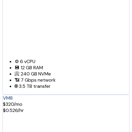
⚙️
6
vCPU
💾
12 GB
RAM
📀
240 GB
NVMe
📶
7 Gbps
network
🌐
3.5 TB
transfer
VM8
$320/mo
$0.526/hr