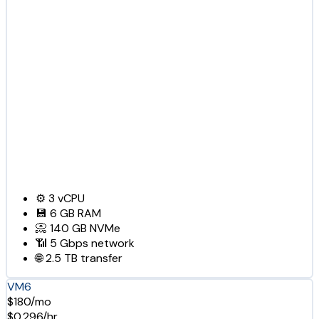
⚙️
3
vCPU
💾
6 GB
RAM
📀
140 GB
NVMe
📶
5 Gbps
network
🌐
2.5 TB
transfer
VM6
$180/mo
$0.296/hr