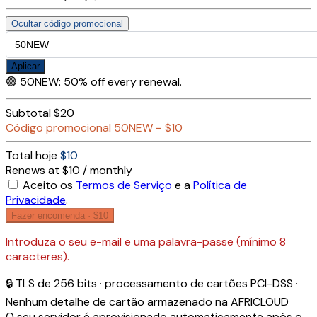
Ocultar código promocional
Aplicar
🟢
50NEW
:
50% off every renewal.
Subtotal
$20
Código promocional
50NEW
−
$10
Total hoje
$10
Renews at $10 / monthly
Aceito os
Termos de Serviço
e a
Política de
Privacidade
.
Fazer encomenda ·
$10
Introduza o seu e-mail e uma palavra-passe (mínimo 8
caracteres).
🔒 TLS de 256 bits · processamento de cartões PCI-DSS ·
Nenhum detalhe de cartão armazenado na AFRICLOUD
O seu servidor é aprovisionado automaticamente após o