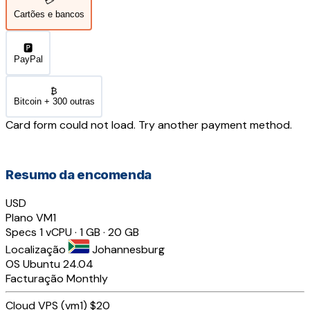
💳
Cartões e bancos
🅿️
PayPal
₿
Bitcoin + 300 outras
Card form could not load. Try another payment method.
Resumo da encomenda
USD
Plano
VM1
Specs
1 vCPU · 1 GB · 20 GB
Localização
Johannesburg
OS
Ubuntu 24.04
Facturação
Monthly
Cloud VPS (vm1)
$20