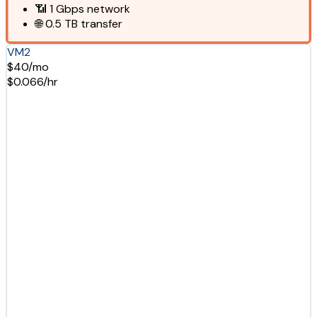
📶
1 Gbps
network
🌐
0.5 TB
transfer
VM2
$40/mo
$0.066/hr