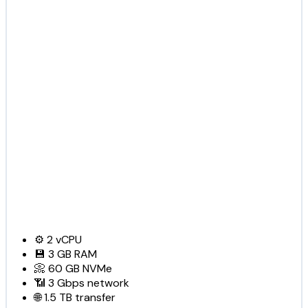
⚙️
2
vCPU
💾
3 GB
RAM
📀
60 GB
NVMe
📶
3 Gbps
network
🌐
1.5 TB
transfer