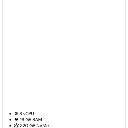
⚙️
8
vCPU
💾
16 GB
RAM
📀
320 GB
NVMe