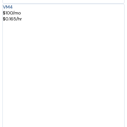
VM4
$100/mo
$0.165/hr