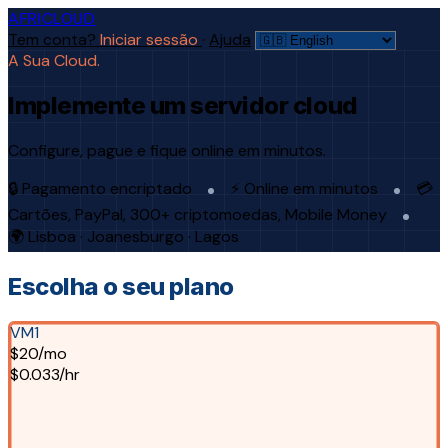
AFRICLOUD
Tem conta?
Iniciar sessão
·
Ajuda
A Sua Cloud.
Implemente um servidor cloud
Configure, pague e fique online em minutos.
🔒 Pagamento encriptado
⚡ Online em minutos
💳
Cartões, PayPal, 300+ criptomoedas, Mobile Money
🌍 Lisboa · Joanesburgo · Lagos
Escolha o seu plano
VM1
$20/mo
$0.033/hr