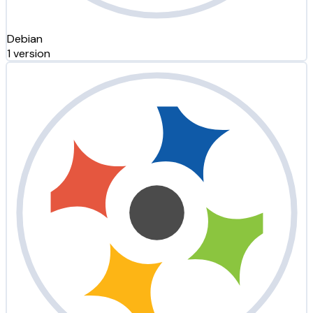
Debian
1 version