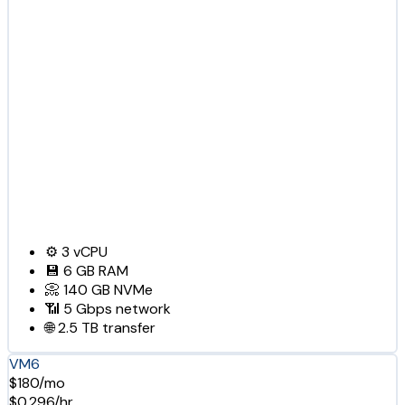
⚙️
3
vCPU
💾
6 GB
RAM
📀
140 GB
NVMe
📶
5 Gbps
network
🌐
2.5 TB
transfer
VM6
$180/mo
$0.296/hr