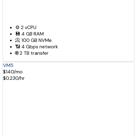
⚙️
2
vCPU
💾
4 GB
RAM
📀
100 GB
NVMe
📶
4 Gbps
network
🌐
2 TB
transfer
VM5
$140/mo
$0.230/hr