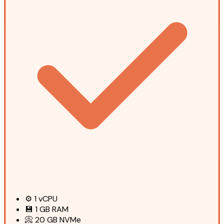
⚙️
1
vCPU
💾
1 GB
RAM
📀
20 GB
NVMe