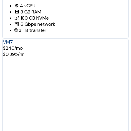
⚙️
4
vCPU
💾
8 GB
RAM
📀
180 GB
NVMe
📶
6 Gbps
network
🌐
3 TB
transfer
VM7
$240/mo
$0.395/hr