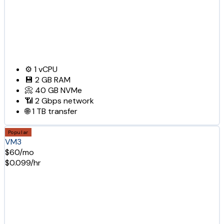
⚙️
1
vCPU
💾
2 GB
RAM
📀
40 GB
NVMe
📶
2 Gbps
network
🌐
1 TB
transfer
Popular
VM3
$60/mo
$0.099/hr