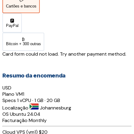
💳
Cartões e bancos
🅿️
PayPal
₿
Bitcoin + 300 outras
Card form could not load. Try another payment method.
Resumo da encomenda
USD
Plano
VM1
Specs
1 vCPU · 1 GB · 20 GB
Localização
Johannesburg
OS
Ubuntu 24.04
Facturação
Monthly
Cloud VPS (vm1)
$20