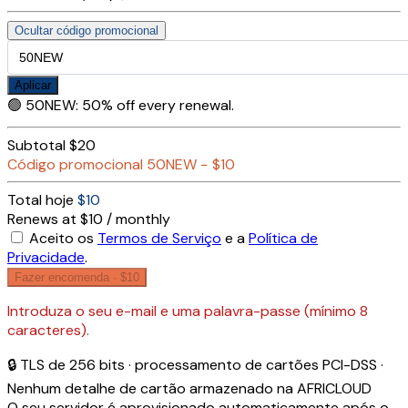
Ocultar código promocional
Aplicar
🟢
50NEW
:
50% off every renewal.
Subtotal
$20
Código promocional
50NEW
−
$10
Total hoje
$10
Renews at $10 / monthly
Aceito os
Termos de Serviço
e a
Política de
Privacidade
.
Fazer encomenda ·
$10
Introduza o seu e-mail e uma palavra-passe (mínimo 8
caracteres).
🔒 TLS de 256 bits · processamento de cartões PCI-DSS ·
Nenhum detalhe de cartão armazenado na AFRICLOUD
O seu servidor é aprovisionado automaticamente após o