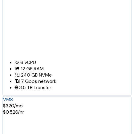
⚙️
6
vCPU
💾
12 GB
RAM
📀
240 GB
NVMe
📶
7 Gbps
network
🌐
3.5 TB
transfer
VM8
$320/mo
$0.526/hr