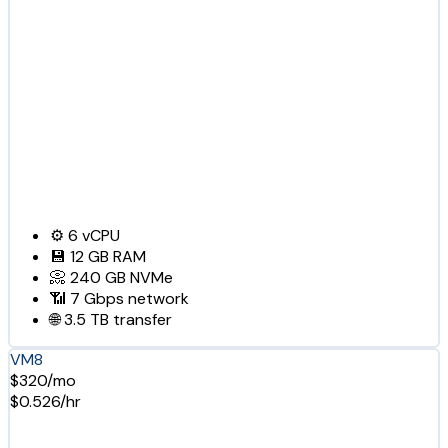
⚙️
6
vCPU
💾
12 GB
RAM
📀
240 GB
NVMe
📶
7 Gbps
network
🌐
3.5 TB
transfer
VM8
$320/mo
$0.526/hr