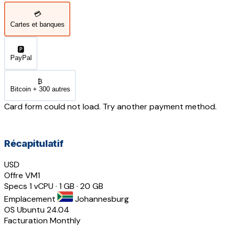
💳
Cartes et banques
🅿️
PayPal
₿
Bitcoin + 300 autres
Card form could not load. Try another payment method.
Récapitulatif
USD
Offre
VM1
Specs
1 vCPU · 1 GB · 20 GB
Emplacement
Johannesburg
OS
Ubuntu 24.04
Facturation
Monthly