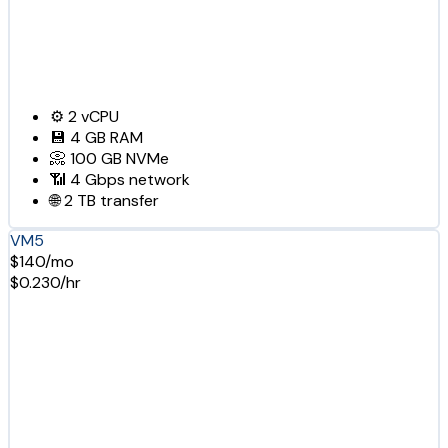
⚙️
2
vCPU
💾
4 GB
RAM
📀
100 GB
NVMe
📶
4 Gbps
network
🌐
2 TB
transfer
VM5
$140/mo
$0.230/hr