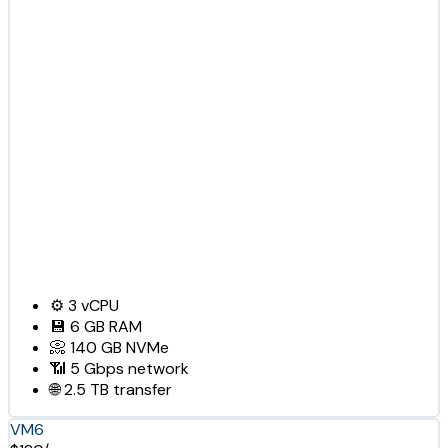
⚙️
3
vCPU
💾
6 GB
RAM
📀
140 GB
NVMe
📶
5 Gbps
network
🌐
2.5 TB
transfer
VM6