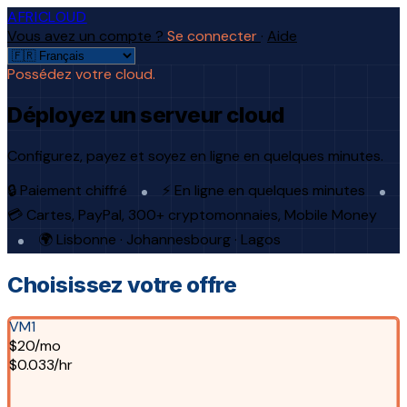
AFRICLOUD
Vous avez un compte ?
Se connecter
·
Aide
Possédez votre cloud.
Déployez un serveur cloud
Configurez, payez et soyez en ligne en quelques minutes.
🔒 Paiement chiffré
⚡ En ligne en quelques minutes
💳 Cartes, PayPal, 300+ cryptomonnaies, Mobile Money
🌍 Lisbonne · Johannesbourg · Lagos
Choisissez votre offre
VM1
$20/mo
$0.033/hr