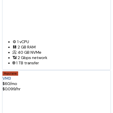
⚙️
1
vCPU
💾
2 GB
RAM
📀
40 GB
NVMe
📶
2 Gbps
network
🌐
1 TB
transfer
Populaire
VM3
$60/mo
$0.099/hr