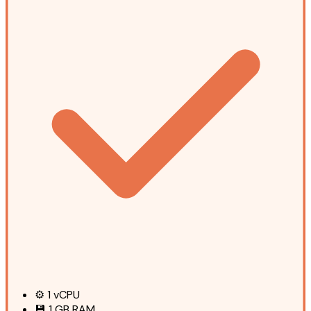
⚙️
1
vCPU
💾
1 GB
RAM