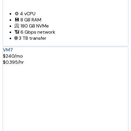
⚙️
4
vCPU
💾
8 GB
RAM
📀
180 GB
NVMe
📶
6 Gbps
network
🌐
3 TB
transfer
VM7
$240/mo
$0.395/hr