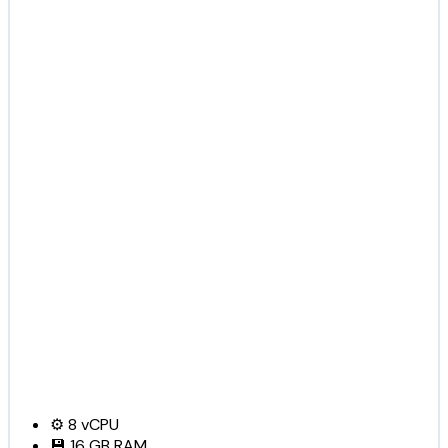
⚙️
8
vCPU
💾
16 GB
RAM