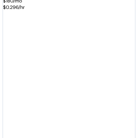
$180/mo
$0.296/hr