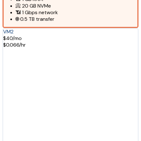
📀
20 GB
NVMe
📶
1 Gbps
network
🌐
0.5 TB
transfer
VM2
$40/mo
$0.066/hr