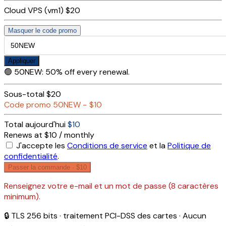
Cloud VPS (vm1)
$20
Masquer le code promo
Appliquer
🟢
50NEW
:
50% off every renewal.
Sous-total
$20
Code promo
50NEW
−
$10
Total aujourd'hui
$10
Renews at $10 / monthly
J'accepte les
Conditions de service
et la
Politique de
confidentialité
.
Passer la commande ·
$10
Renseignez votre e-mail et un mot de passe (8 caractères
minimum).
🔒 TLS 256 bits · traitement PCI-DSS des cartes · Aucun