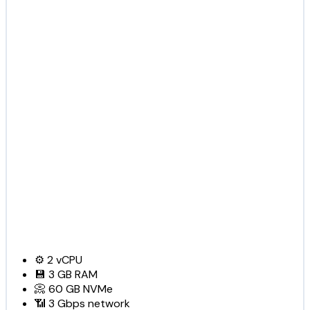
⚙️
2
vCPU
💾
3 GB
RAM
📀
60 GB
NVMe
📶
3 Gbps
network