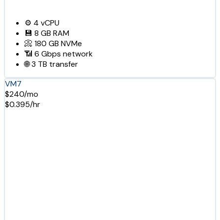
⚙️
4
vCPU
💾
8 GB
RAM
📀
180 GB
NVMe
📶
6 Gbps
network
🌐
3 TB
transfer
VM7
$240/mo
$0.395/hr