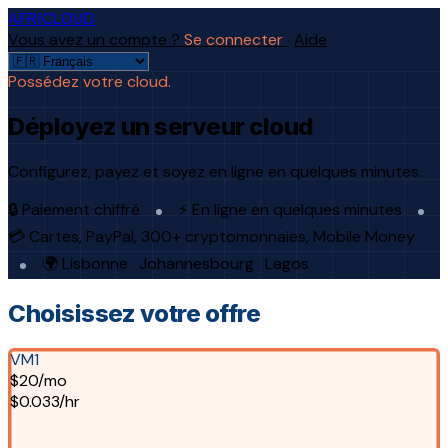
AFRICLOUD
Vous avez un compte ?
Se connecter
·
Aide
Possédez votre cloud.
Déployez un serveur cloud
Configurez, payez et soyez en ligne en quelques minutes.
🔒 Paiement chiffré
⚡ En ligne en quelques minutes
💳 Cartes, PayPal, 300+ cryptomonnaies, Mobile Money
🌍 Lisbonne · Johannesbourg · Lagos
Choisissez votre offre
VM1
$20/mo
$0.033/hr