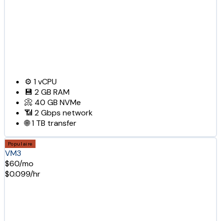
⚙️
1
vCPU
💾
2 GB
RAM
📀
40 GB
NVMe
📶
2 Gbps
network
🌐
1 TB
transfer
Populaire
VM3
$60/mo
$0.099/hr