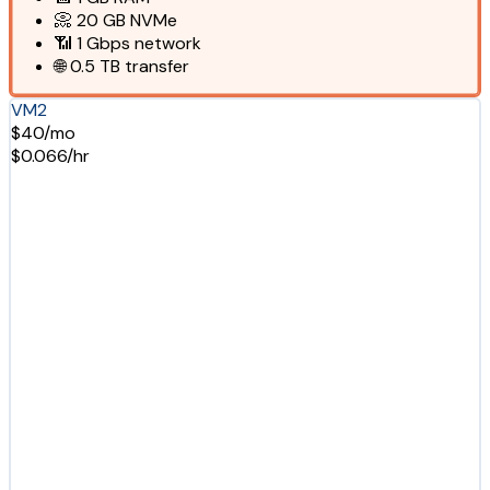
📀
20 GB
NVMe
📶
1 Gbps
network
🌐
0.5 TB
transfer
VM2
$40/mo
$0.066/hr