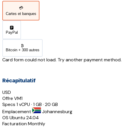
💳
Cartes et banques
🅿️
PayPal
₿
Bitcoin + 300 autres
Card form could not load. Try another payment method.
Récapitulatif
USD
Offre
VM1
Specs
1 vCPU · 1 GB · 20 GB
Emplacement
Johannesburg
OS
Ubuntu 24.04
Facturation
Monthly