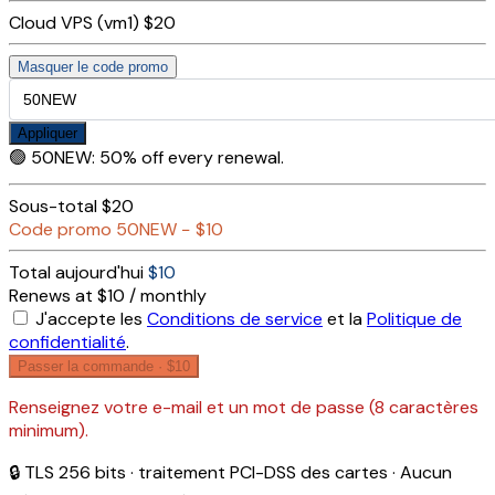
Cloud VPS (vm1)
$20
Masquer le code promo
Appliquer
🟢
50NEW
:
50% off every renewal.
Sous-total
$20
Code promo
50NEW
−
$10
Total aujourd'hui
$10
Renews at $10 / monthly
J'accepte les
Conditions de service
et la
Politique de
confidentialité
.
Passer la commande ·
$10
Renseignez votre e-mail et un mot de passe (8 caractères
minimum).
🔒 TLS 256 bits · traitement PCI-DSS des cartes · Aucun