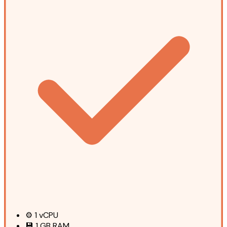
⚙️
1
vCPU
💾
1 GB
RAM