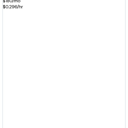
$180/mo
$0.296/hr