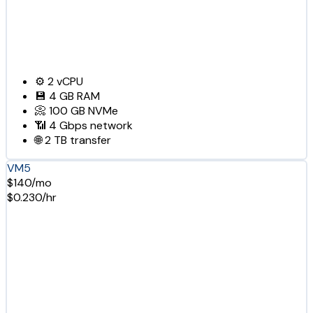
⚙️
2
vCPU
💾
4 GB
RAM
📀
100 GB
NVMe
📶
4 Gbps
network
🌐
2 TB
transfer
VM5
$140/mo
$0.230/hr