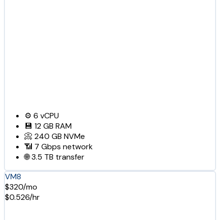
⚙️
6
vCPU
💾
12 GB
RAM
📀
240 GB
NVMe
📶
7 Gbps
network
🌐
3.5 TB
transfer
VM8
$320/mo
$0.526/hr