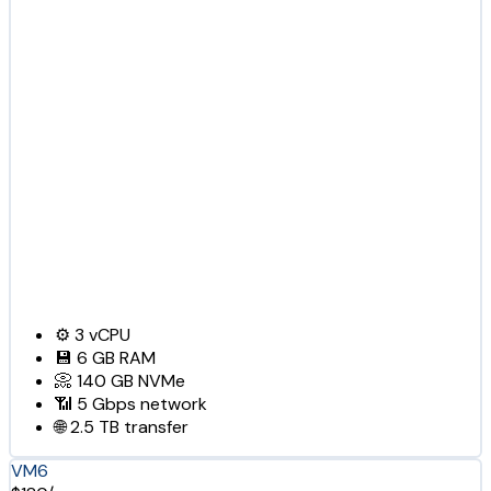
⚙️
3
vCPU
💾
6 GB
RAM
📀
140 GB
NVMe
📶
5 Gbps
network
🌐
2.5 TB
transfer
VM6