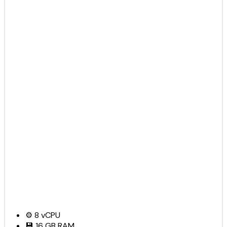
⚙️
8
vCPU
💾
16 GB
RAM