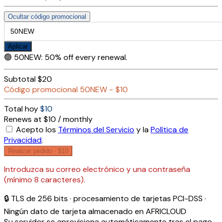
Ocultar código promocional
Aplicar
🟢
50NEW
:
50% off every renewal.
Subtotal
$20
Código promocional
50NEW
−
$10
Total hoy
$10
Renews at $10 / monthly
Acepto los
Términos del Servicio
y la
Política de
Privacidad
.
Realizar pedido ·
$10
Introduzca su correo electrónico y una contraseña
(mínimo 8 caracteres).
🔒 TLS de 256 bits · procesamiento de tarjetas PCI-DSS ·
Ningún dato de tarjeta almacenado en AFRICLOUD
Su servidor se aprovisiona automáticamente tras el pago,