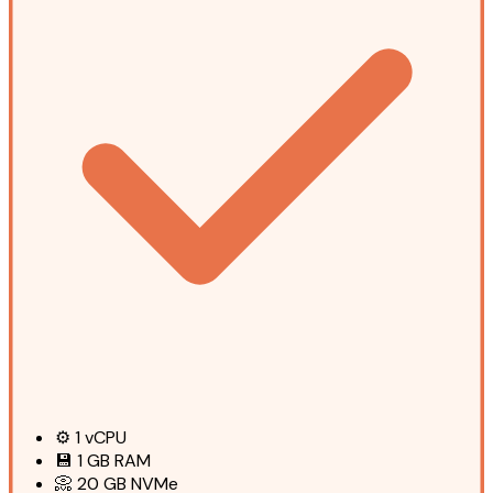
⚙️
1
vCPU
💾
1 GB
RAM
📀
20 GB
NVMe