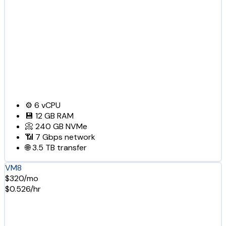
⚙️
6
vCPU
💾
12 GB
RAM
📀
240 GB
NVMe
📶
7 Gbps
network
🌐
3.5 TB
transfer
VM8
$320/mo
$0.526/hr