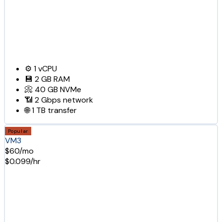
⚙️
1
vCPU
💾
2 GB
RAM
📀
40 GB
NVMe
📶
2 Gbps
network
🌐
1 TB
transfer
Popular
VM3
$60/mo
$0.099/hr