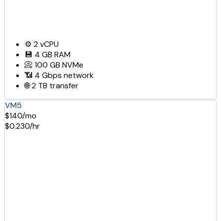
⚙️
2
vCPU
💾
4 GB
RAM
📀
100 GB
NVMe
📶
4 Gbps
network
🌐
2 TB
transfer
VM5
$140/mo
$0.230/hr