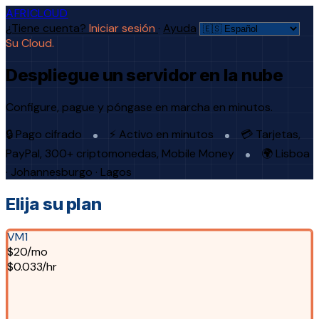
AFRICLOUD
¿Tiene cuenta?
Iniciar sesión
·
Ayuda
Su Cloud.
Despliegue un servidor en la nube
Configure, pague y póngase en marcha en minutos.
🔒 Pago cifrado
⚡ Activo en minutos
💳 Tarjetas,
PayPal, 300+ criptomonedas, Mobile Money
🌍 Lisboa
· Johannesburgo · Lagos
Elija su plan
VM1
$20/mo
$0.033/hr