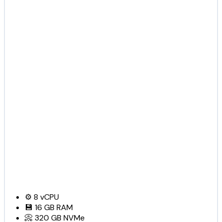
⚙️
8
vCPU
💾
16 GB
RAM
📀
320 GB
NVMe