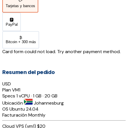
💳
Tarjetas y bancos
🅿️
PayPal
₿
Bitcoin + 300 más
Card form could not load. Try another payment method.
Resumen del pedido
USD
Plan
VM1
Specs
1 vCPU · 1 GB · 20 GB
Ubicación
Johannesburg
OS
Ubuntu 24.04
Facturación
Monthly
Cloud VPS (vm1)
$20