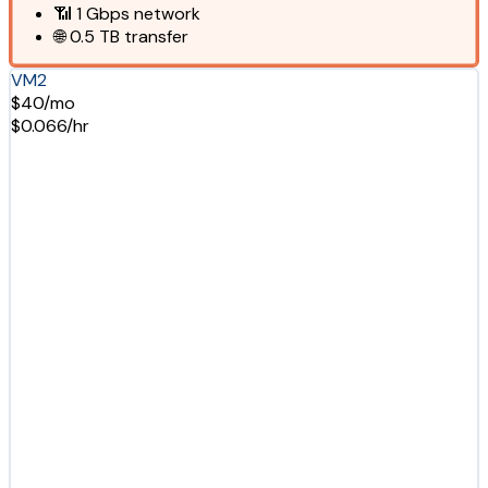
📶
1 Gbps
network
🌐
0.5 TB
transfer
VM2
$40/mo
$0.066/hr