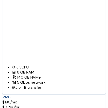
⚙️
3
vCPU
💾
6 GB
RAM
📀
140 GB
NVMe
📶
5 Gbps
network
🌐
2.5 TB
transfer
VM6
$180/mo
$0.296/hr