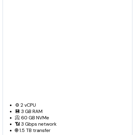
⚙️
2
vCPU
💾
3 GB
RAM
📀
60 GB
NVMe
📶
3 Gbps
network
🌐
1.5 TB
transfer