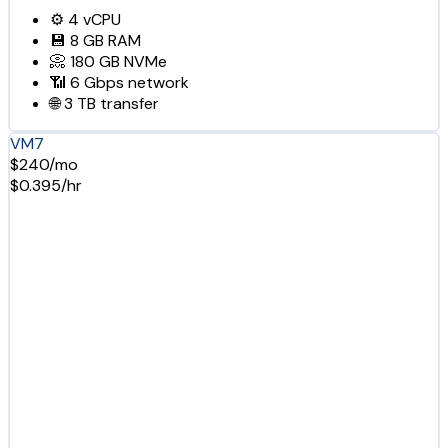
⚙️
4
vCPU
💾
8 GB
RAM
📀
180 GB
NVMe
📶
6 Gbps
network
🌐
3 TB
transfer
VM7
$240/mo
$0.395/hr