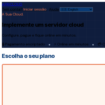
AFRICLOUD
Tem conta?
Iniciar sessão
·
Ajuda
A Sua Cloud.
Implemente um servidor cloud
Configure, pague e fique online em minutos.
🔒 Pagamento encriptado
⚡ Online em minutos
💳 C
Escolha o seu plano