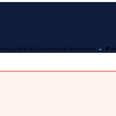
artões, PayPal, 300+ criptomoedas, Mobile Money
🌍 Li