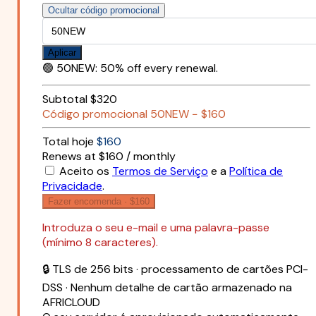
Ocultar código promocional
Aplicar
🟢
50NEW
:
50% off every renewal.
Subtotal
$320
Código promocional
50NEW
−
$160
Total hoje
$160
Renews at $160 / monthly
Aceito os
Termos de Serviço
e a
Política de
Privacidade
.
Fazer encomenda ·
$160
Introduza o seu e-mail e uma palavra-passe
(mínimo 8 caracteres).
🔒 TLS de 256 bits · processamento de cartões PCI-
DSS · Nenhum detalhe de cartão armazenado na
AFRICLOUD