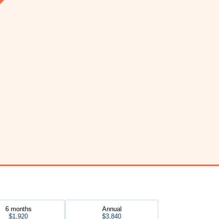
6 months
Annual
$1,920
$3,840