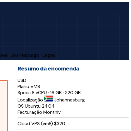
sboa · Joanesburgo · Lagos
Resumo da encomenda
USD
Plano
VM8
Specs
8 vCPU · 16 GB · 320 GB
Localização
Johannesburg
OS
Ubuntu 24.04
Facturação
Monthly
Cloud VPS (vm8)
$320