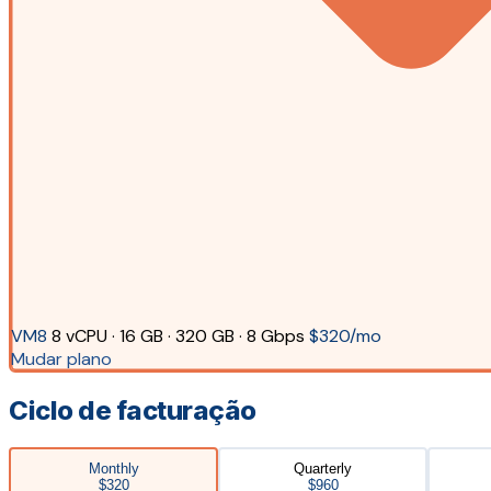
VM8
8 vCPU · 16 GB · 320 GB · 8 Gbps
$320/mo
Mudar plano
Ciclo de facturação
Monthly
Quarterly
$320
$960