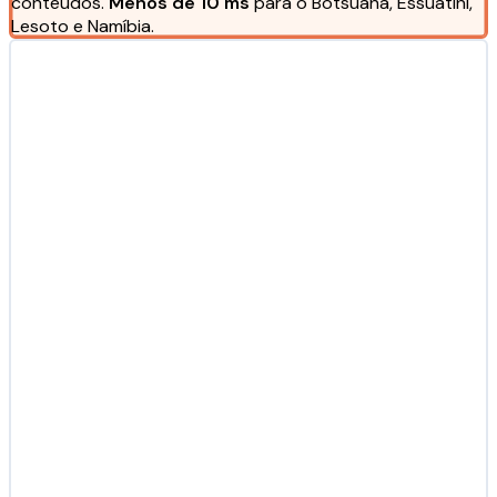
conteúdos.
Menos de 10 ms
para o Botsuana, Essuatíni,
Lesoto e Namíbia.