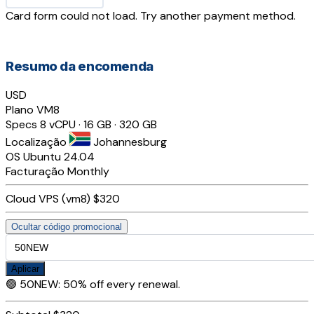
Card form could not load. Try another payment method.
Resumo da encomenda
USD
Plano
VM8
Specs
8 vCPU · 16 GB · 320 GB
Localização
Johannesburg
OS
Ubuntu 24.04
Facturação
Monthly
Cloud VPS (vm8)
$320
Ocultar código promocional
Aplicar
🟢
50NEW
:
50% off every renewal.