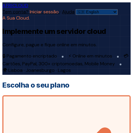
AFRICLOUD
Tem conta?
Iniciar sessão
·
Ajuda
A Sua Cloud.
Implemente um servidor cloud
Configure, pague e fique online em minutos.
🔒 Pagamento encriptado
⚡ Online em minutos
💳
Cartões, PayPal, 300+ criptomoedas, Mobile Money
🌍 Lisboa · Joanesburgo · Lagos
Escolha o seu plano