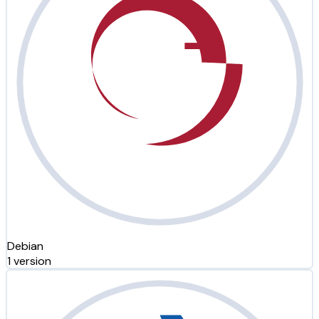
Debian
1 version