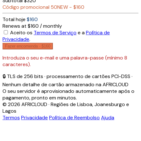
Subtotal
$320
Código promocional
50NEW
−
$160
Total hoje
$160
Renews at $160 / monthly
Aceito os
Termos de Serviço
e a
Política de
Privacidade
.
Fazer encomenda ·
$160
Introduza o seu e-mail e uma palavra-passe (mínimo 8
caracteres).
🔒 TLS de 256 bits · processamento de cartões PCI-DSS ·
Nenhum detalhe de cartão armazenado na AFRICLOUD
O seu servidor é aprovisionado automaticamente após o
pagamento, pronto em minutos.
© 2026 AFRICLOUD · Regiões de Lisboa, Joanesburgo e
Lagos
Termos
Privacidade
Política de Reembolso
Ajuda