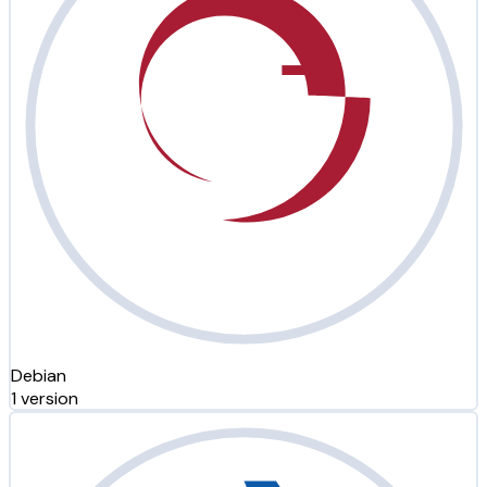
Debian
1 version