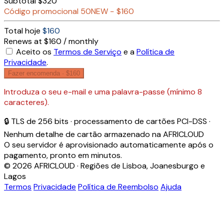
Subtotal
$320
Código promocional
50NEW
−
$160
Total hoje
$160
Renews at $160 / monthly
Aceito os
Termos de Serviço
e a
Política de
Privacidade
.
Fazer encomenda ·
$160
Introduza o seu e-mail e uma palavra-passe (mínimo 8
caracteres).
🔒 TLS de 256 bits · processamento de cartões PCI-DSS ·
Nenhum detalhe de cartão armazenado na AFRICLOUD
O seu servidor é aprovisionado automaticamente após o
pagamento, pronto em minutos.
© 2026 AFRICLOUD · Regiões de Lisboa, Joanesburgo e
Lagos
Termos
Privacidade
Política de Reembolso
Ajuda