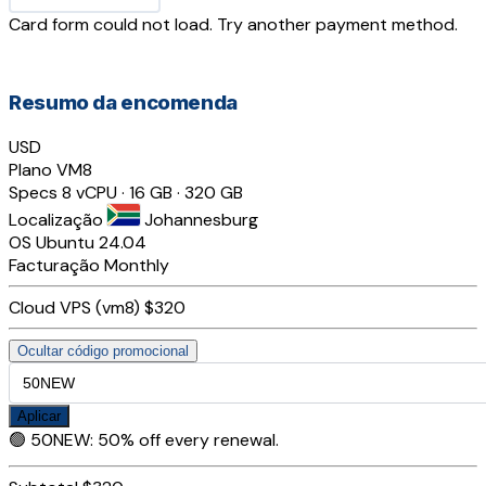
Card form could not load. Try another payment method.
Resumo da encomenda
USD
Plano
VM8
Specs
8 vCPU · 16 GB · 320 GB
Localização
Johannesburg
OS
Ubuntu 24.04
Facturação
Monthly
Cloud VPS (vm8)
$320
Ocultar código promocional
Aplicar
🟢
50NEW
:
50% off every renewal.