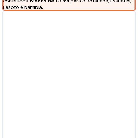
conteúdos.
Menos de 10 ms
para o Botsuana, Essuatíni,
Lesoto e Namíbia.