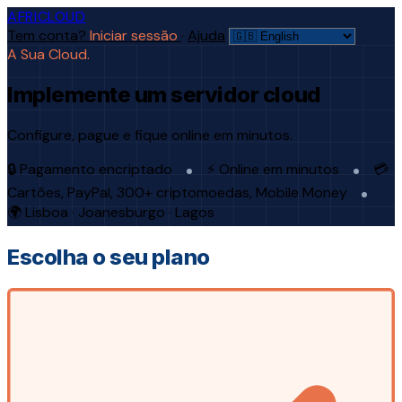
AFRICLOUD
Tem conta?
Iniciar sessão
·
Ajuda
A Sua Cloud.
Implemente um servidor cloud
Configure, pague e fique online em minutos.
🔒 Pagamento encriptado
⚡ Online em minutos
💳
Cartões, PayPal, 300+ criptomoedas, Mobile Money
🌍 Lisboa · Joanesburgo · Lagos
Escolha o seu plano