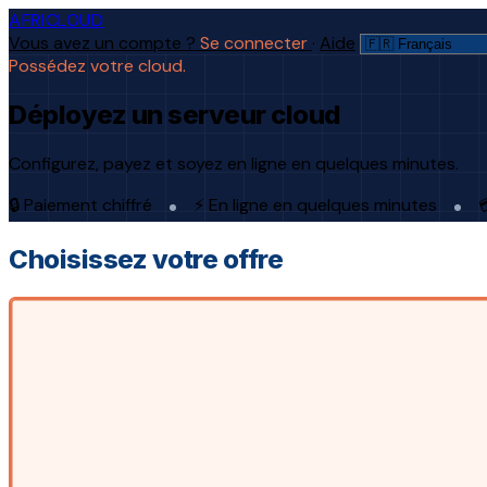
AFRICLOUD
Vous avez un compte ?
Se connecter
·
Aide
Possédez votre cloud.
Déployez un serveur cloud
Configurez, payez et soyez en ligne en quelques minutes.
🔒 Paiement chiffré
⚡ En ligne en quelques minutes

Choisissez votre offre