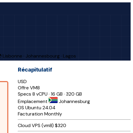
 Lisbonne · Johannesbourg · Lagos
Récapitulatif
USD
Offre
VM8
Specs
8 vCPU · 16 GB · 320 GB
Emplacement
Johannesburg
OS
Ubuntu 24.04
Facturation
Monthly
Cloud VPS (vm8)
$320