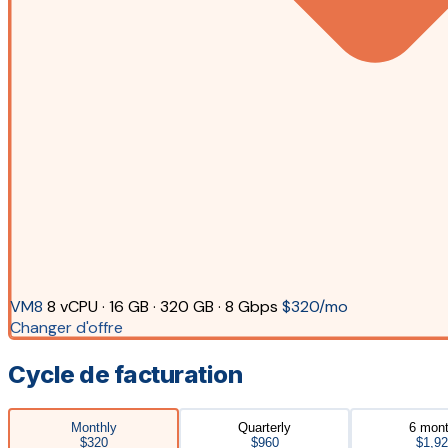
VM8
8 vCPU · 16 GB · 320 GB · 8 Gbps
$320/mo
Changer d'offre
Cycle de facturation
Monthly
Quarterly
6 mon
$320
$960
$1,9