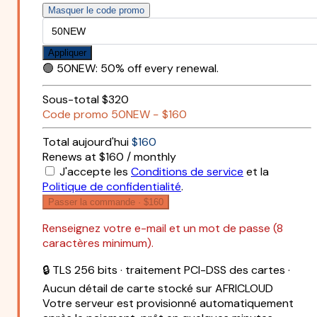
Masquer le code promo
Appliquer
🟢
50NEW
:
50% off every renewal.
Sous-total
$320
Code promo
50NEW
−
$160
Total aujourd'hui
$160
Renews at $160 / monthly
J'accepte les
Conditions de service
et la
Politique de confidentialité
.
Passer la commande ·
$160
Renseignez votre e-mail et un mot de passe (8
caractères minimum).
🔒 TLS 256 bits · traitement PCI-DSS des cartes ·
Aucun détail de carte stocké sur AFRICLOUD
Votre serveur est provisionné automatiquement