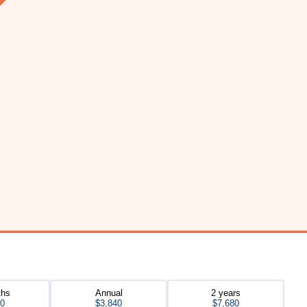
ths
Annual
2 years
20
$3,840
$7,680