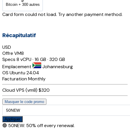
₿
Bitcoin + 300 autres
Card form could not load. Try another payment method.
Récapitulatif
USD
Offre
VM8
Specs
8 vCPU · 16 GB · 320 GB
Emplacement
Johannesburg
OS
Ubuntu 24.04
Facturation
Monthly
Cloud VPS (vm8)
$320
Masquer le code promo
Appliquer
🟢
50NEW
:
50% off every renewal.