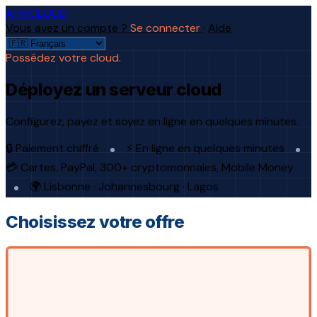
AFRICLOUD
Vous avez un compte ?
Se connecter
·
Aide
Possédez votre cloud.
Déployez un serveur cloud
Configurez, payez et soyez en ligne en quelques minutes.
🔒 Paiement chiffré
⚡ En ligne en quelques minutes
💳 Cartes, PayPal, 300+ cryptomonnaies, Mobile Money
🌍 Lisbonne · Johannesbourg · Lagos
Choisissez votre offre