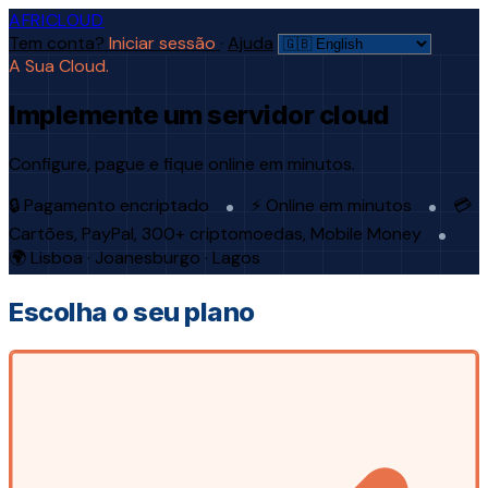
AFRICLOUD
Tem conta?
Iniciar sessão
·
Ajuda
A Sua Cloud.
Implemente um servidor cloud
Configure, pague e fique online em minutos.
🔒 Pagamento encriptado
⚡ Online em minutos
💳
Cartões, PayPal, 300+ criptomoedas, Mobile Money
🌍 Lisboa · Joanesburgo · Lagos
Escolha o seu plano