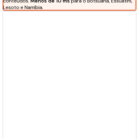
conteúdos.
Menos de 10 ms
para o Botsuana, Essuatíni,
Lesoto e Namíbia.