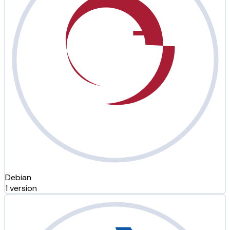
Debian
1 version