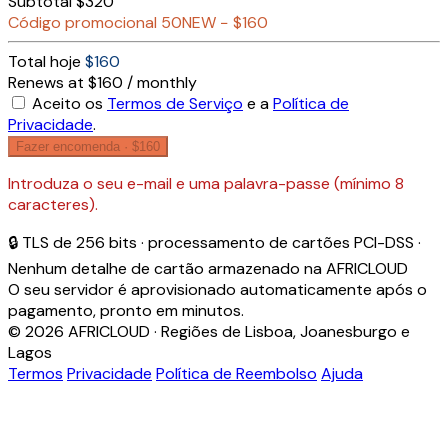
Subtotal
$320
Código promocional
50NEW
−
$160
Total hoje
$160
Renews at $160 / monthly
Aceito os
Termos de Serviço
e a
Política de
Privacidade
.
Fazer encomenda ·
$160
Introduza o seu e-mail e uma palavra-passe (mínimo 8
caracteres).
🔒 TLS de 256 bits · processamento de cartões PCI-DSS ·
Nenhum detalhe de cartão armazenado na AFRICLOUD
O seu servidor é aprovisionado automaticamente após o
pagamento, pronto em minutos.
© 2026 AFRICLOUD · Regiões de Lisboa, Joanesburgo e
Lagos
Termos
Privacidade
Política de Reembolso
Ajuda