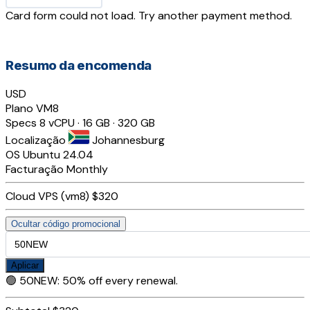
Card form could not load. Try another payment method.
Resumo da encomenda
USD
Plano
VM8
Specs
8 vCPU · 16 GB · 320 GB
Localização
Johannesburg
OS
Ubuntu 24.04
Facturação
Monthly
Cloud VPS (vm8)
$320
Ocultar código promocional
Aplicar
🟢
50NEW
:
50% off every renewal.