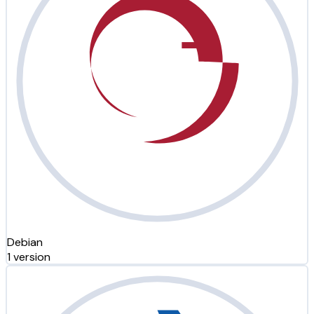
Debian
1 version