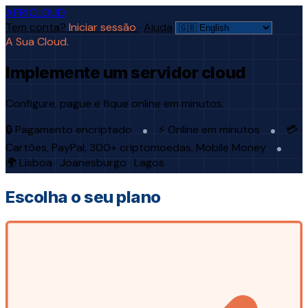
AFRICLOUD
Tem conta?
Iniciar sessão
·
Ajuda
A Sua Cloud.
Implemente um servidor cloud
Configure, pague e fique online em minutos.
🔒 Pagamento encriptado
⚡ Online em minutos
💳
Cartões, PayPal, 300+ criptomoedas, Mobile Money
🌍 Lisboa · Joanesburgo · Lagos
Escolha o seu plano