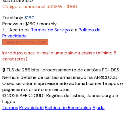
Subtotal
$320
Código promocional
50NEW
−
$160
Total hoje
$160
Renews at $160 / monthly
Aceito os
Termos de Serviço
e a
Política de
Privacidade
.
Fazer encomenda ·
$160
Introduza o seu e-mail e uma palavra-passe (mínimo 8
caracteres).
🔒 TLS de 256 bits · processamento de cartões PCI-DSS ·
Nenhum detalhe de cartão armazenado na AFRICLOUD
O seu servidor é aprovisionado automaticamente após o
pagamento, pronto em minutos.
© 2026 AFRICLOUD · Regiões de Lisboa, Joanesburgo e
Lagos
Termos
Privacidade
Política de Reembolso
Ajuda