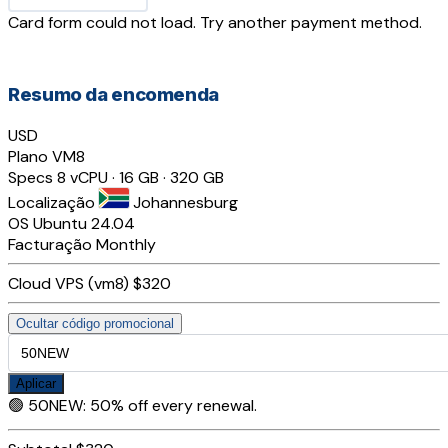
Card form could not load. Try another payment method.
Resumo da encomenda
USD
Plano
VM8
Specs
8 vCPU · 16 GB · 320 GB
Localização
Johannesburg
OS
Ubuntu 24.04
Facturação
Monthly
Cloud VPS (vm8)
$320
Ocultar código promocional
Aplicar
🟢
50NEW
:
50% off every renewal.