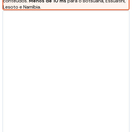
conteúdos.
Menos de 10 ms
para o Botsuana, Essuatíni,
Lesoto e Namíbia.