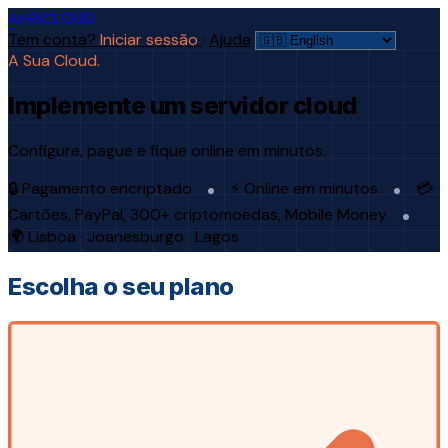
AFRICLOUD
Tem conta?
Iniciar sessão
·
Ajuda
A Sua Cloud.
Implemente um servidor cloud
Configure, pague e fique online em minutos.
🔒 Pagamento encriptado
⚡ Online em minutos
💳
Cartões, PayPal, 300+ criptomoedas, Mobile Money
🌍 Lisboa · Joanesburgo · Lagos
Escolha o seu plano