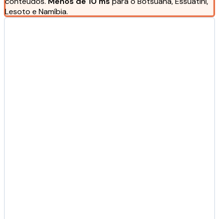
conteúdos.
Menos de 10 ms
para o Botsuana, Essuatíni,
Lesoto e Namíbia.