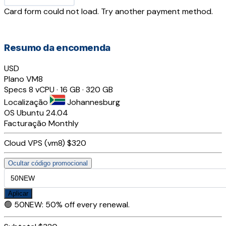
Card form could not load. Try another payment method.
Resumo da encomenda
USD
Plano
VM8
Specs
8 vCPU · 16 GB · 320 GB
Localização
Johannesburg
OS
Ubuntu 24.04
Facturação
Monthly
Cloud VPS (vm8)
$320
Ocultar código promocional
Aplicar
🟢
50NEW
:
50% off every renewal.