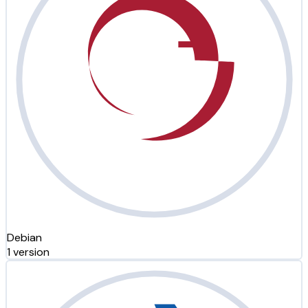
Debian
1 version