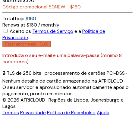
Subtotal
$320
Código promocional
50NEW
−
$160
Total hoje
$160
Renews at $160 / monthly
Aceito os
Termos de Serviço
e a
Política de
Privacidade
.
Fazer encomenda ·
$160
Introduza o seu e-mail e uma palavra-passe (mínimo 8
caracteres).
🔒 TLS de 256 bits · processamento de cartões PCI-DSS ·
Nenhum detalhe de cartão armazenado na AFRICLOUD
O seu servidor é aprovisionado automaticamente após o
pagamento, pronto em minutos.
© 2026 AFRICLOUD · Regiões de Lisboa, Joanesburgo e
Lagos
Termos
Privacidade
Política de Reembolso
Ajuda