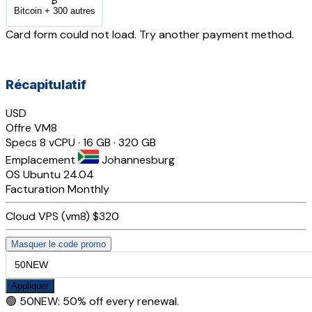
₿
Bitcoin + 300 autres
Card form could not load. Try another payment method.
Récapitulatif
USD
Offre
VM8
Specs
8 vCPU · 16 GB · 320 GB
Emplacement
Johannesburg
OS
Ubuntu 24.04
Facturation
Monthly
Cloud VPS (vm8)
$320
Masquer le code promo
Appliquer
🟢
50NEW
:
50% off every renewal.