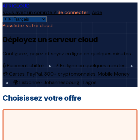
AFRICLOUD
Vous avez un compte ?
Se connecter
·
Aide
Possédez votre cloud.
Déployez un serveur cloud
Configurez, payez et soyez en ligne en quelques minutes.
🔒 Paiement chiffré
⚡ En ligne en quelques minutes
💳 Cartes, PayPal, 300+ cryptomonnaies, Mobile Money
🌍 Lisbonne · Johannesbourg · Lagos
Choisissez votre offre