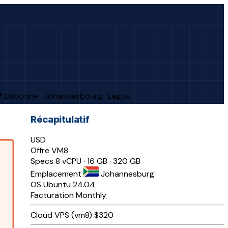
 Lisbonne · Johannesbourg · Lagos
Récapitulatif
USD
Offre
VM8
Specs
8 vCPU · 16 GB · 320 GB
Emplacement
Johannesburg
OS
Ubuntu 24.04
Facturation
Monthly
Cloud VPS (vm8)
$320