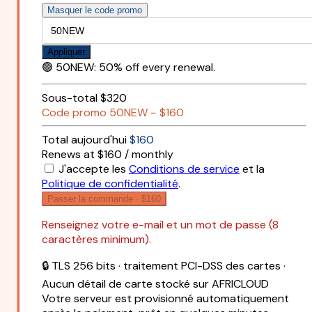
Masquer le code promo
Appliquer
🟢
50NEW
:
50% off every renewal.
Sous-total
$320
Code promo
50NEW
−
$160
Total aujourd'hui
$160
Renews at $160 / monthly
J'accepte les
Conditions de service
et la
Politique de confidentialité
.
Passer la commande ·
$160
Renseignez votre e-mail et un mot de passe (8
caractères minimum).
🔒 TLS 256 bits · traitement PCI-DSS des cartes ·
Aucun détail de carte stocké sur AFRICLOUD
Votre serveur est provisionné automatiquement