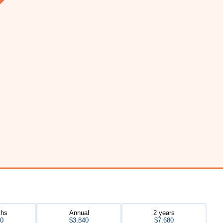
ths
Annual
2 years
20
$3,840
$7,680