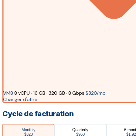
VM8
8 vCPU · 16 GB · 320 GB · 8 Gbps
$320/mo
Changer d'offre
Cycle de facturation
Monthly
Quarterly
6 mon
$320
$960
$1,9