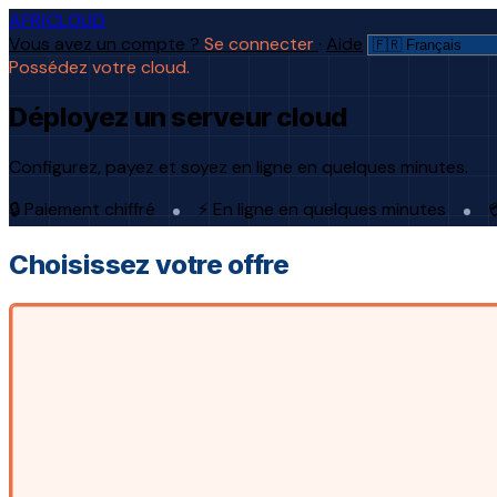
AFRICLOUD
Vous avez un compte ?
Se connecter
·
Aide
Possédez votre cloud.
Déployez un serveur cloud
Configurez, payez et soyez en ligne en quelques minutes.
🔒 Paiement chiffré
⚡ En ligne en quelques minutes

Choisissez votre offre