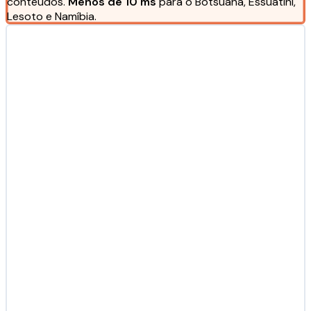
conteúdos.
Menos de 10 ms
para o Botsuana, Essuatíni,
Lesoto e Namíbia.