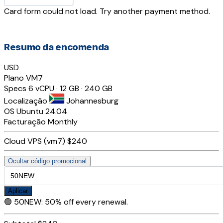
Card form could not load. Try another payment method.
Resumo da encomenda
USD
Plano
VM7
Specs
6 vCPU · 12 GB · 240 GB
Localização
Johannesburg
OS
Ubuntu 24.04
Facturação
Monthly
Cloud VPS (vm7)
$240
Ocultar código promocional
Aplicar
🟢
50NEW
:
50% off every renewal.