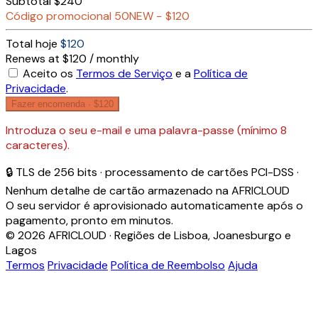
Subtotal
$240
Código promocional
50NEW
−
$120
Total hoje
$120
Renews at $120 / monthly
Aceito os
Termos de Serviço
e a
Política de
Privacidade
.
Fazer encomenda ·
$120
Introduza o seu e-mail e uma palavra-passe (mínimo 8
caracteres).
🔒 TLS de 256 bits · processamento de cartões PCI-DSS ·
Nenhum detalhe de cartão armazenado na AFRICLOUD
O seu servidor é aprovisionado automaticamente após o
pagamento, pronto em minutos.
© 2026 AFRICLOUD · Regiões de Lisboa, Joanesburgo e
Lagos
Termos
Privacidade
Política de Reembolso
Ajuda