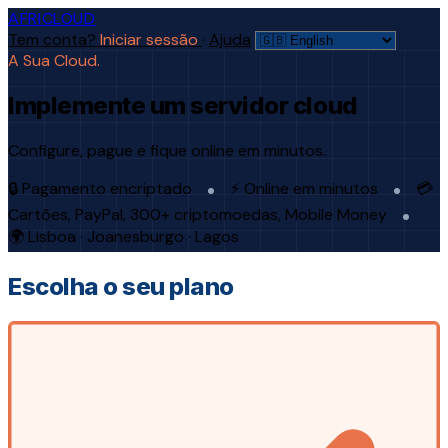
AFRICLOUD
Tem conta?
Iniciar sessão
·
Ajuda
A Sua Cloud.
Implemente um servidor cloud
Configure, pague e fique online em minutos.
🔒 Pagamento encriptado
⚡ Online em minutos
💳
Cartões, PayPal, 300+ criptomoedas, Mobile Money
🌍 Lisboa · Joanesburgo · Lagos
Escolha o seu plano