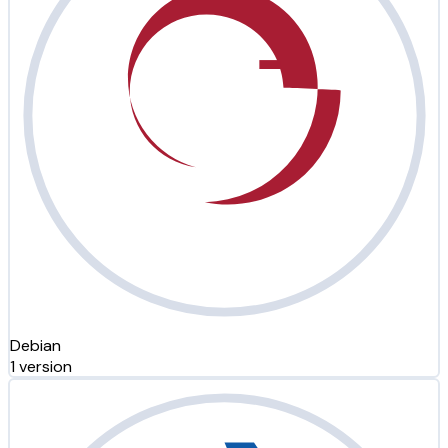
Debian
1 version