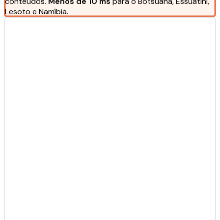
conteúdos.
Menos de 10 ms
para o Botsuana, Essuatíni,
Lesoto e Namíbia.