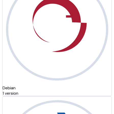
Debian
1 version