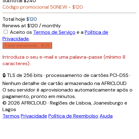
Subtotal
$240
Código promocional
50NEW
−
$120
Total hoje
$120
Renews at $120 / monthly
Aceito os
Termos de Serviço
e a
Política de
Privacidade
.
Fazer encomenda ·
$120
Introduza o seu e-mail e uma palavra-passe (mínimo 8
caracteres).
🔒 TLS de 256 bits · processamento de cartões PCI-DSS ·
Nenhum detalhe de cartão armazenado na AFRICLOUD
O seu servidor é aprovisionado automaticamente após o
pagamento, pronto em minutos.
© 2026 AFRICLOUD · Regiões de Lisboa, Joanesburgo e
Lagos
Termos
Privacidade
Política de Reembolso
Ajuda