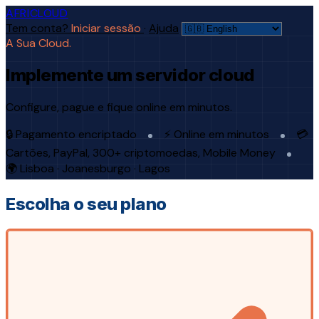
AFRICLOUD
Tem conta?
Iniciar sessão
·
Ajuda
A Sua Cloud.
Implemente um servidor cloud
Configure, pague e fique online em minutos.
🔒 Pagamento encriptado
⚡ Online em minutos
💳
Cartões, PayPal, 300+ criptomoedas, Mobile Money
🌍 Lisboa · Joanesburgo · Lagos
Escolha o seu plano