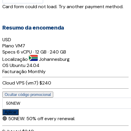
Card form could not load. Try another payment method.
Resumo da encomenda
USD
Plano
VM7
Specs
6 vCPU · 12 GB · 240 GB
Localização
Johannesburg
OS
Ubuntu 24.04
Facturação
Monthly
Cloud VPS (vm7)
$240
Ocultar código promocional
Aplicar
🟢
50NEW
:
50% off every renewal.