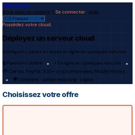
AFRICLOUD
Vous avez un compte ?
Se connecter
·
Aide
Possédez votre cloud.
Déployez un serveur cloud
Configurez, payez et soyez en ligne en quelques minutes.
🔒 Paiement chiffré
⚡ En ligne en quelques minutes
💳 Cartes, PayPal, 300+ cryptomonnaies, Mobile Money
🌍 Lisbonne · Johannesbourg · Lagos
Choisissez votre offre