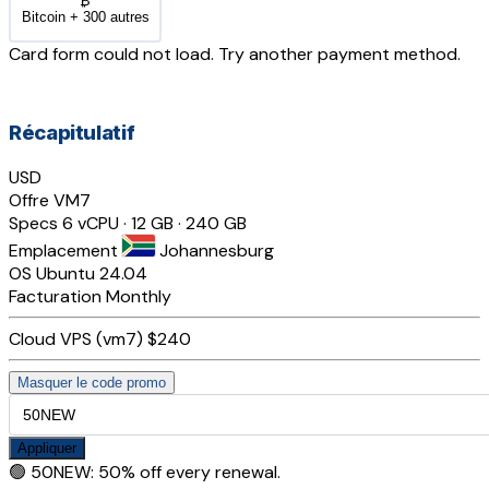
₿
Bitcoin + 300 autres
Card form could not load. Try another payment method.
Récapitulatif
USD
Offre
VM7
Specs
6 vCPU · 12 GB · 240 GB
Emplacement
Johannesburg
OS
Ubuntu 24.04
Facturation
Monthly
Cloud VPS (vm7)
$240
Masquer le code promo
Appliquer
🟢
50NEW
:
50% off every renewal.