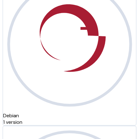
Debian
1 version