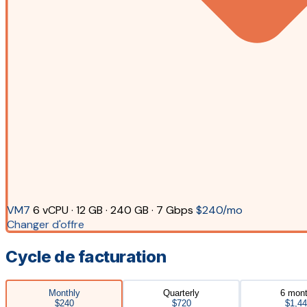
VM7
6 vCPU · 12 GB · 240 GB · 7 Gbps
$240/mo
Changer d'offre
Cycle de facturation
Monthly
Quarterly
6 mon
$240
$720
$1,4