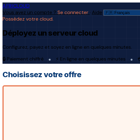
AFRICLOUD
Vous avez un compte ?
Se connecter
·
Aide
Possédez votre cloud.
Déployez un serveur cloud
Configurez, payez et soyez en ligne en quelques minutes.
🔒 Paiement chiffré
⚡ En ligne en quelques minutes

Choisissez votre offre