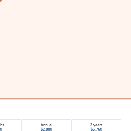
ths
Annual
2 years
40
$2,880
$5,760