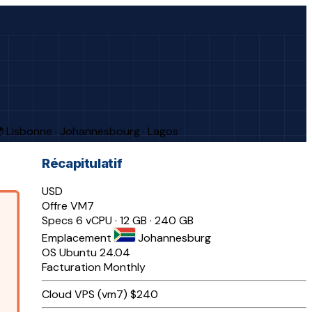
 Lisbonne · Johannesbourg · Lagos
Récapitulatif
USD
Offre
VM7
Specs
6 vCPU · 12 GB · 240 GB
Emplacement
Johannesburg
OS
Ubuntu 24.04
Facturation
Monthly
Cloud VPS (vm7)
$240