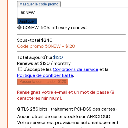
Masquer le code promo
Appliquer
🟢
50NEW
:
50% off every renewal.
Sous-total
$240
Code promo
50NEW
−
$120
Total aujourd'hui
$120
Renews at $120 / monthly
J'accepte les
Conditions de service
et la
Politique de confidentialité
.
Passer la commande ·
$120
Renseignez votre e-mail et un mot de passe (8
caractères minimum).
🔒 TLS 256 bits · traitement PCI-DSS des cartes ·
Aucun détail de carte stocké sur AFRICLOUD
Votre serveur est provisionné automatiquement