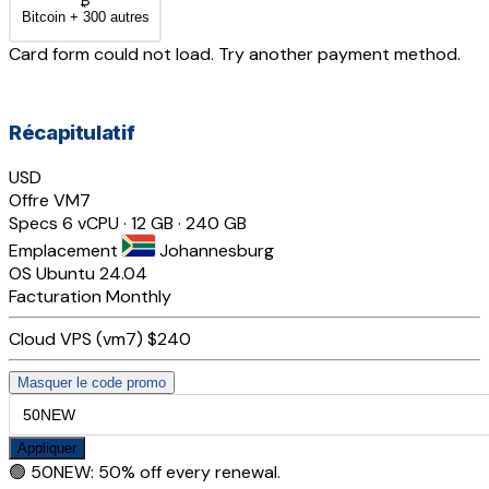
₿
Bitcoin + 300 autres
Card form could not load. Try another payment method.
Récapitulatif
USD
Offre
VM7
Specs
6 vCPU · 12 GB · 240 GB
Emplacement
Johannesburg
OS
Ubuntu 24.04
Facturation
Monthly
Cloud VPS (vm7)
$240
Masquer le code promo
Appliquer
🟢
50NEW
:
50% off every renewal.