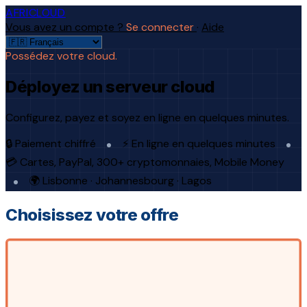
AFRICLOUD
Vous avez un compte ?
Se connecter
·
Aide
Possédez votre cloud.
Déployez un serveur cloud
Configurez, payez et soyez en ligne en quelques minutes.
🔒 Paiement chiffré
⚡ En ligne en quelques minutes
💳 Cartes, PayPal, 300+ cryptomonnaies, Mobile Money
🌍 Lisbonne · Johannesbourg · Lagos
Choisissez votre offre