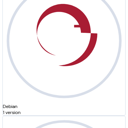
Debian
1 version