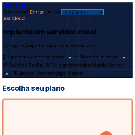
AFRICLOUD
Tem conta?
Entrar
·
Ajuda
Sua Cloud.
Implante um servidor cloud
Configure, pague e fique no ar em minutos.
🔒 Pagamento criptografado
⚡ No ar em minutos
💳 Cartões, PayPal, 300+ criptomoedas, Mobile Money
🌍 Lisboa · Joanesburgo · Lagos
Escolha seu plano