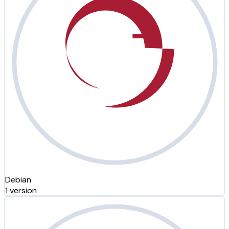
Debian
1 version