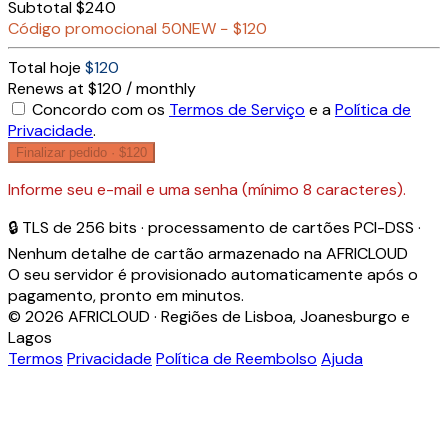
Subtotal
$240
Código promocional
50NEW
−
$120
Total hoje
$120
Renews at $120 / monthly
Concordo com os
Termos de Serviço
e a
Política de
Privacidade
.
Finalizar pedido ·
$120
Informe seu e-mail e uma senha (mínimo 8 caracteres).
🔒 TLS de 256 bits · processamento de cartões PCI-DSS ·
Nenhum detalhe de cartão armazenado na AFRICLOUD
O seu servidor é provisionado automaticamente após o
pagamento, pronto em minutos.
© 2026 AFRICLOUD · Regiões de Lisboa, Joanesburgo e
Lagos
Termos
Privacidade
Política de Reembolso
Ajuda