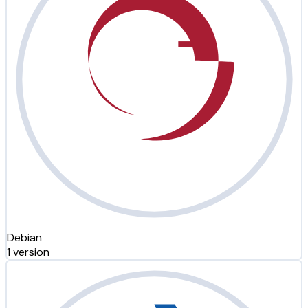
Debian
1 version