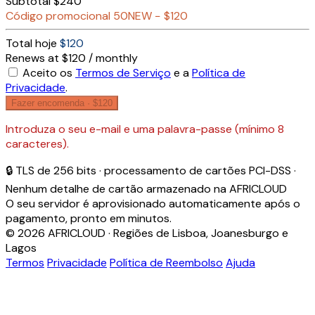
Subtotal
$240
Código promocional
50NEW
−
$120
Total hoje
$120
Renews at $120 / monthly
Aceito os
Termos de Serviço
e a
Política de
Privacidade
.
Fazer encomenda ·
$120
Introduza o seu e-mail e uma palavra-passe (mínimo 8
caracteres).
🔒 TLS de 256 bits · processamento de cartões PCI-DSS ·
Nenhum detalhe de cartão armazenado na AFRICLOUD
O seu servidor é aprovisionado automaticamente após o
pagamento, pronto em minutos.
© 2026 AFRICLOUD · Regiões de Lisboa, Joanesburgo e
Lagos
Termos
Privacidade
Política de Reembolso
Ajuda