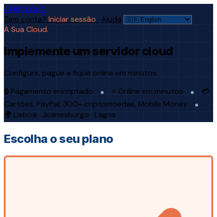
AFRICLOUD
Tem conta?
Iniciar sessão
·
Ajuda
A Sua Cloud.
Implemente um servidor cloud
Configure, pague e fique online em minutos.
🔒 Pagamento encriptado
⚡ Online em minutos
💳
Cartões, PayPal, 300+ criptomoedas, Mobile Money
🌍 Lisboa · Joanesburgo · Lagos
Escolha o seu plano