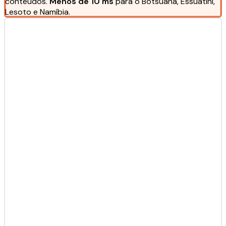
conteúdos.
Menos de 10 ms
para o Botsuana, Essuatíni,
Lesoto e Namíbia.