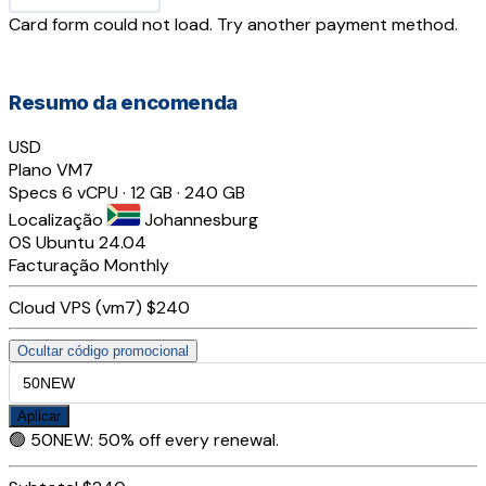
Card form could not load. Try another payment method.
Resumo da encomenda
USD
Plano
VM7
Specs
6 vCPU · 12 GB · 240 GB
Localização
Johannesburg
OS
Ubuntu 24.04
Facturação
Monthly
Cloud VPS (vm7)
$240
Ocultar código promocional
Aplicar
🟢
50NEW
:
50% off every renewal.