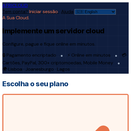
AFRICLOUD
Tem conta?
Iniciar sessão
·
Ajuda
A Sua Cloud.
Implemente um servidor cloud
Configure, pague e fique online em minutos.
🔒 Pagamento encriptado
⚡ Online em minutos
💳
Cartões, PayPal, 300+ criptomoedas, Mobile Money
🌍 Lisboa · Joanesburgo · Lagos
Escolha o seu plano