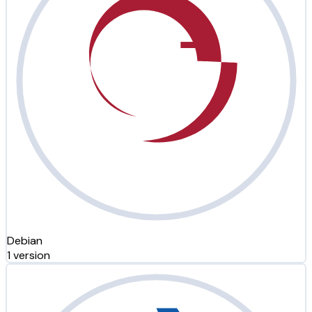
Debian
1 version