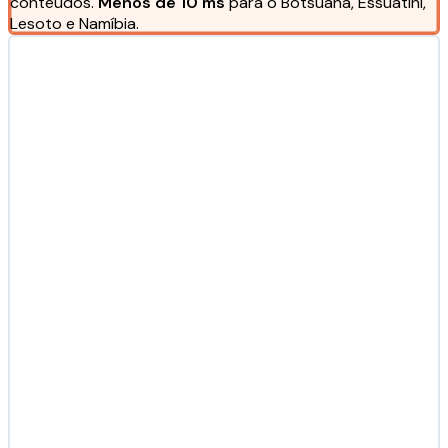
conteúdos.
Menos de 10 ms
para o Botsuana, Essuatíni,
Lesoto e Namíbia.