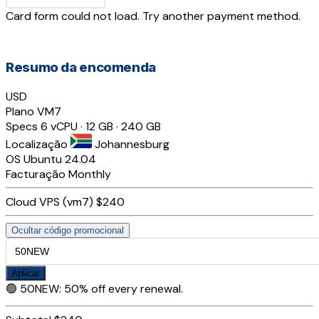
Card form could not load. Try another payment method.
Resumo da encomenda
USD
Plano
VM7
Specs
6 vCPU · 12 GB · 240 GB
Localização
Johannesburg
OS
Ubuntu 24.04
Facturação
Monthly
Cloud VPS (vm7)
$240
Ocultar código promocional
Aplicar
🟢
50NEW
:
50% off every renewal.