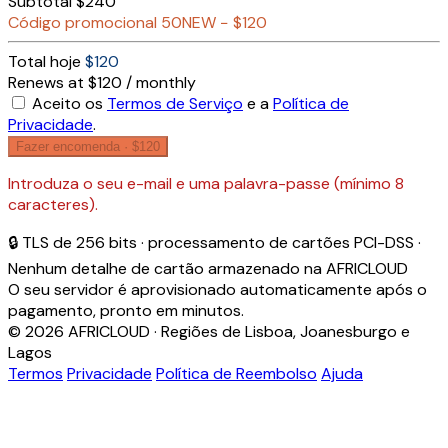
Subtotal
$240
Código promocional
50NEW
−
$120
Total hoje
$120
Renews at $120 / monthly
Aceito os
Termos de Serviço
e a
Política de
Privacidade
.
Fazer encomenda ·
$120
Introduza o seu e-mail e uma palavra-passe (mínimo 8
caracteres).
🔒 TLS de 256 bits · processamento de cartões PCI-DSS ·
Nenhum detalhe de cartão armazenado na AFRICLOUD
O seu servidor é aprovisionado automaticamente após o
pagamento, pronto em minutos.
© 2026 AFRICLOUD · Regiões de Lisboa, Joanesburgo e
Lagos
Termos
Privacidade
Política de Reembolso
Ajuda