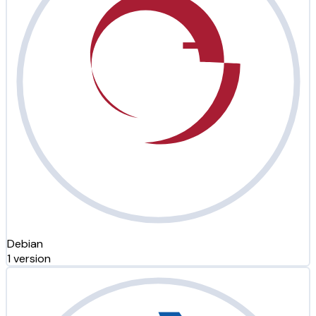
Debian
1 version