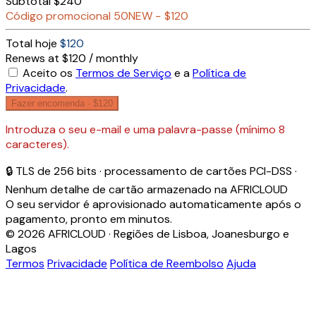
Subtotal
$240
Código promocional
50NEW
−
$120
Total hoje
$120
Renews at $120 / monthly
Aceito os
Termos de Serviço
e a
Política de
Privacidade
.
Fazer encomenda ·
$120
Introduza o seu e-mail e uma palavra-passe (mínimo 8
caracteres).
🔒 TLS de 256 bits · processamento de cartões PCI-DSS ·
Nenhum detalhe de cartão armazenado na AFRICLOUD
O seu servidor é aprovisionado automaticamente após o
pagamento, pronto em minutos.
© 2026 AFRICLOUD · Regiões de Lisboa, Joanesburgo e
Lagos
Termos
Privacidade
Política de Reembolso
Ajuda