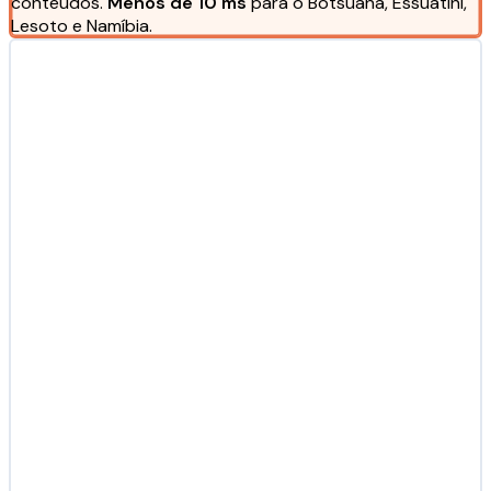
conteúdos.
Menos de 10 ms
para o Botsuana, Essuatíni,
Lesoto e Namíbia.