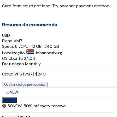
Card form could not load. Try another payment method.
Resumo da encomenda
USD
Plano
VM7
Specs
6 vCPU · 12 GB · 240 GB
Localização
Johannesburg
OS
Ubuntu 24.04
Facturação
Monthly
Cloud VPS (vm7)
$240
Ocultar código promocional
Aplicar
🟢
50NEW
:
50% off every renewal.