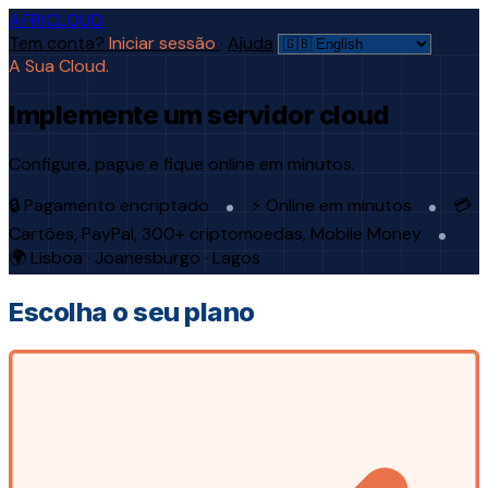
AFRICLOUD
Tem conta?
Iniciar sessão
·
Ajuda
A Sua Cloud.
Implemente um servidor cloud
Configure, pague e fique online em minutos.
🔒 Pagamento encriptado
⚡ Online em minutos
💳
Cartões, PayPal, 300+ criptomoedas, Mobile Money
🌍 Lisboa · Joanesburgo · Lagos
Escolha o seu plano