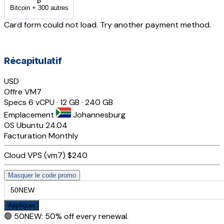
₿
Bitcoin + 300 autres
Card form could not load. Try another payment method.
Récapitulatif
USD
Offre
VM7
Specs
6 vCPU · 12 GB · 240 GB
Emplacement
Johannesburg
OS
Ubuntu 24.04
Facturation
Monthly
Cloud VPS (vm7)
$240
Masquer le code promo
Appliquer
🟢
50NEW
:
50% off every renewal.