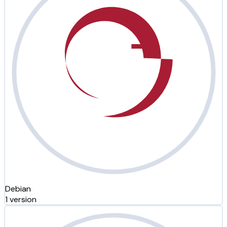
Debian
1 version