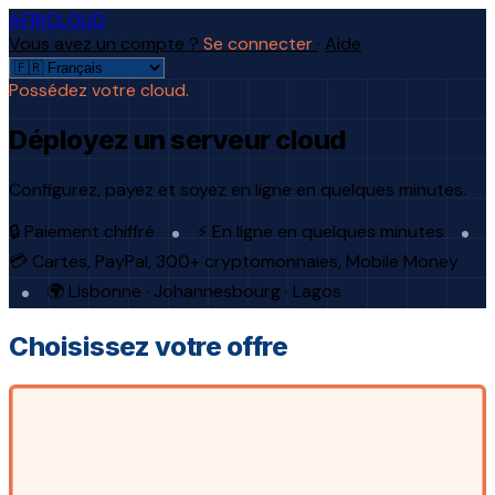
AFRICLOUD
Vous avez un compte ?
Se connecter
·
Aide
Possédez votre cloud.
Déployez un serveur cloud
Configurez, payez et soyez en ligne en quelques minutes.
🔒 Paiement chiffré
⚡ En ligne en quelques minutes
💳 Cartes, PayPal, 300+ cryptomonnaies, Mobile Money
🌍 Lisbonne · Johannesbourg · Lagos
Choisissez votre offre