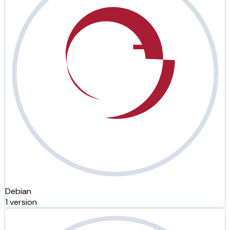
Debian
1 version