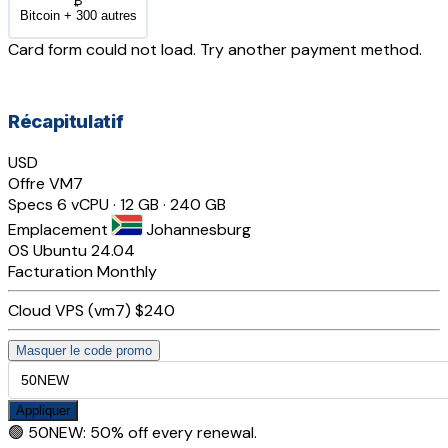
₿
Bitcoin + 300 autres
Card form could not load. Try another payment method.
Récapitulatif
USD
Offre
VM7
Specs
6 vCPU · 12 GB · 240 GB
Emplacement
Johannesburg
OS
Ubuntu 24.04
Facturation
Monthly
Cloud VPS (vm7)
$240
Masquer le code promo
Appliquer
🟢
50NEW
:
50% off every renewal.