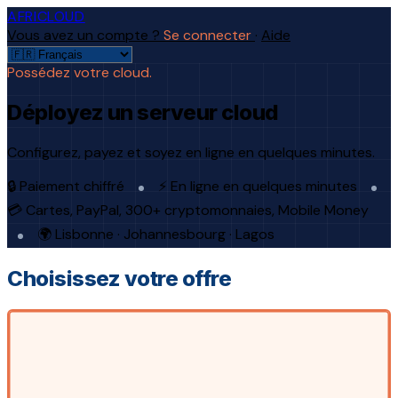
AFRICLOUD
Vous avez un compte ?
Se connecter
·
Aide
Possédez votre cloud.
Déployez un serveur cloud
Configurez, payez et soyez en ligne en quelques minutes.
🔒 Paiement chiffré
⚡ En ligne en quelques minutes
💳 Cartes, PayPal, 300+ cryptomonnaies, Mobile Money
🌍 Lisbonne · Johannesbourg · Lagos
Choisissez votre offre