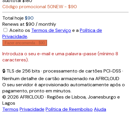
Subtotal
$180
Código promocional
50NEW
−
$90
Total hoje
$90
Renews at $90 / monthly
Aceito os
Termos de Serviço
e a
Política de
Privacidade
.
Fazer encomenda ·
$90
Introduza o seu e-mail e uma palavra-passe (mínimo 8
caracteres).
🔒 TLS de 256 bits · processamento de cartões PCI-DSS ·
Nenhum detalhe de cartão armazenado na AFRICLOUD
O seu servidor é aprovisionado automaticamente após o
pagamento, pronto em minutos.
© 2026 AFRICLOUD · Regiões de Lisboa, Joanesburgo e
Lagos
Termos
Privacidade
Política de Reembolso
Ajuda