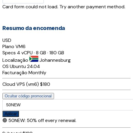
Card form could not load. Try another payment method.
Resumo da encomenda
USD
Plano
VM6
Specs
4 vCPU · 8 GB · 180 GB
Localização
Johannesburg
OS
Ubuntu 24.04
Facturação
Monthly
Cloud VPS (vm6)
$180
Ocultar código promocional
Aplicar
🟢
50NEW
:
50% off every renewal.