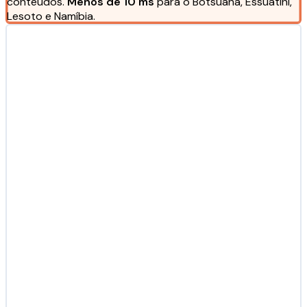
conteúdos.
Menos de 10 ms
para o Botsuana, Essuatíni,
Lesoto e Namíbia.