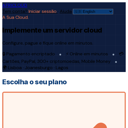
AFRICLOUD
Tem conta?
Iniciar sessão
·
Ajuda
A Sua Cloud.
Implemente um servidor cloud
Configure, pague e fique online em minutos.
🔒 Pagamento encriptado
⚡ Online em minutos
💳
Cartões, PayPal, 300+ criptomoedas, Mobile Money
🌍 Lisboa · Joanesburgo · Lagos
Escolha o seu plano