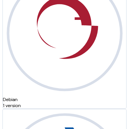
Debian
1 version