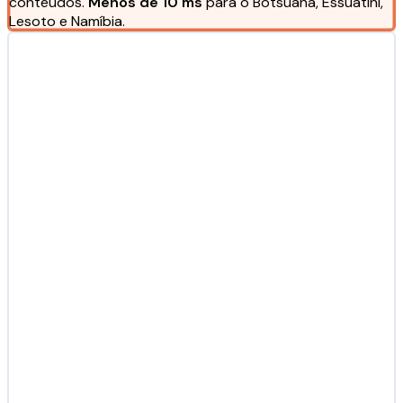
conteúdos.
Menos de 10 ms
para o Botsuana, Essuatíni,
Lesoto e Namíbia.