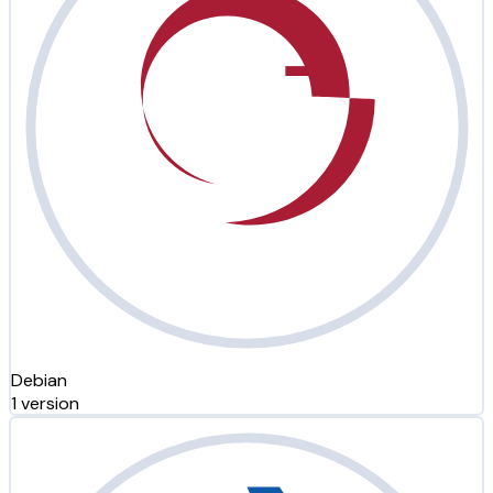
Debian
1 version