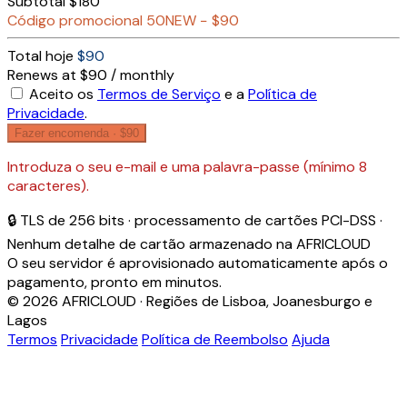
Subtotal
$180
Código promocional
50NEW
−
$90
Total hoje
$90
Renews at $90 / monthly
Aceito os
Termos de Serviço
e a
Política de
Privacidade
.
Fazer encomenda ·
$90
Introduza o seu e-mail e uma palavra-passe (mínimo 8
caracteres).
🔒 TLS de 256 bits · processamento de cartões PCI-DSS ·
Nenhum detalhe de cartão armazenado na AFRICLOUD
O seu servidor é aprovisionado automaticamente após o
pagamento, pronto em minutos.
© 2026 AFRICLOUD · Regiões de Lisboa, Joanesburgo e
Lagos
Termos
Privacidade
Política de Reembolso
Ajuda