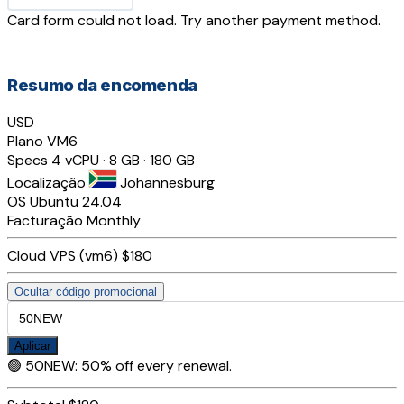
Card form could not load. Try another payment method.
Resumo da encomenda
USD
Plano
VM6
Specs
4 vCPU · 8 GB · 180 GB
Localização
Johannesburg
OS
Ubuntu 24.04
Facturação
Monthly
Cloud VPS (vm6)
$180
Ocultar código promocional
Aplicar
🟢
50NEW
:
50% off every renewal.