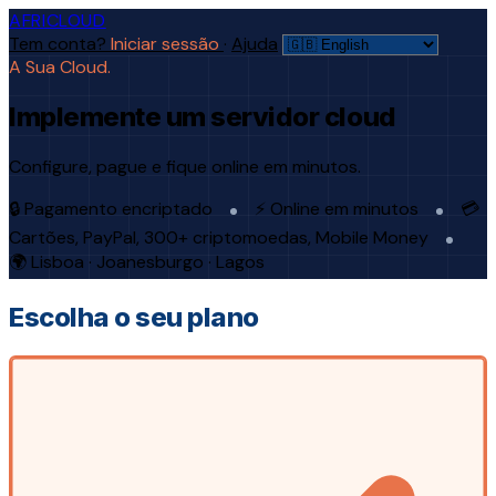
AFRICLOUD
Tem conta?
Iniciar sessão
·
Ajuda
A Sua Cloud.
Implemente um servidor cloud
Configure, pague e fique online em minutos.
🔒 Pagamento encriptado
⚡ Online em minutos
💳
Cartões, PayPal, 300+ criptomoedas, Mobile Money
🌍 Lisboa · Joanesburgo · Lagos
Escolha o seu plano