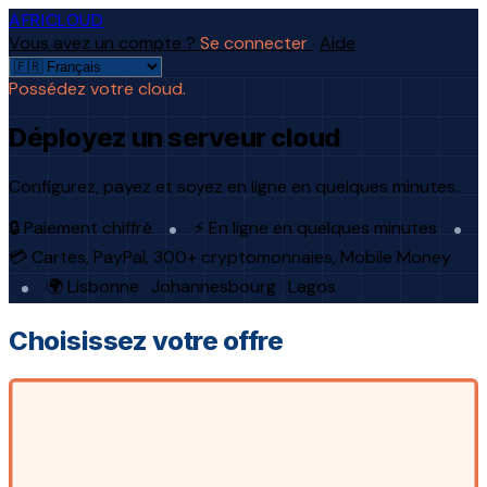
AFRICLOUD
Vous avez un compte ?
Se connecter
·
Aide
Possédez votre cloud.
Déployez un serveur cloud
Configurez, payez et soyez en ligne en quelques minutes.
🔒 Paiement chiffré
⚡ En ligne en quelques minutes
💳 Cartes, PayPal, 300+ cryptomonnaies, Mobile Money
🌍 Lisbonne · Johannesbourg · Lagos
Choisissez votre offre