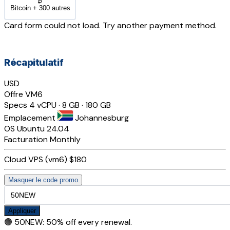
₿
Bitcoin + 300 autres
Card form could not load. Try another payment method.
Récapitulatif
USD
Offre
VM6
Specs
4 vCPU · 8 GB · 180 GB
Emplacement
Johannesburg
OS
Ubuntu 24.04
Facturation
Monthly
Cloud VPS (vm6)
$180
Masquer le code promo
Appliquer
🟢
50NEW
:
50% off every renewal.