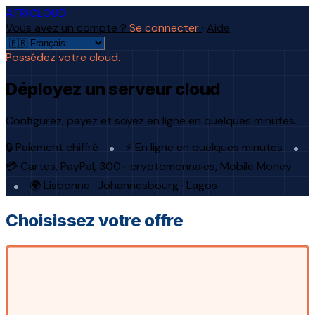
AFRICLOUD
Vous avez un compte ?
Se connecter
·
Aide
Possédez votre cloud.
Déployez un serveur cloud
Configurez, payez et soyez en ligne en quelques minutes.
🔒 Paiement chiffré
⚡ En ligne en quelques minutes
💳 Cartes, PayPal, 300+ cryptomonnaies, Mobile Money
🌍 Lisbonne · Johannesbourg · Lagos
Choisissez votre offre