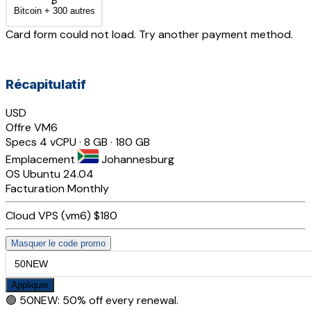
₿
Bitcoin + 300 autres
Card form could not load. Try another payment method.
Récapitulatif
USD
Offre
VM6
Specs
4 vCPU · 8 GB · 180 GB
Emplacement
Johannesburg
OS
Ubuntu 24.04
Facturation
Monthly
Cloud VPS (vm6)
$180
Masquer le code promo
Appliquer
🟢
50NEW
:
50% off every renewal.