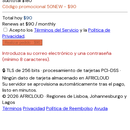
Subtotal
$180
Código promocional
50NEW
−
$90
Total hoy
$90
Renews at $90 / monthly
Acepto los
Términos del Servicio
y la
Política de
Privacidad
.
Realizar pedido ·
$90
Introduzca su correo electrónico y una contraseña
(mínimo 8 caracteres).
🔒 TLS de 256 bits · procesamiento de tarjetas PCI-DSS ·
Ningún dato de tarjeta almacenado en AFRICLOUD
Su servidor se aprovisiona automáticamente tras el pago,
listo en minutos.
© 2026 AFRICLOUD · Regiones de Lisboa, Johannesburgo y
Lagos
Términos
Privacidad
Política de Reembolso
Ayuda