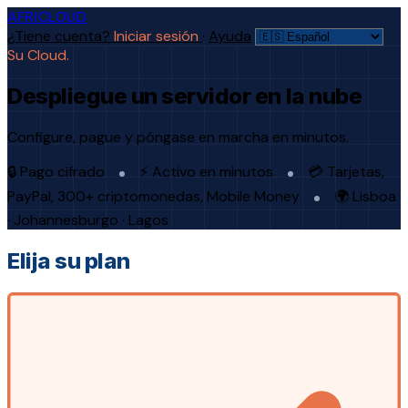
AFRICLOUD
¿Tiene cuenta?
Iniciar sesión
·
Ayuda
Su Cloud.
Despliegue un servidor en la nube
Configure, pague y póngase en marcha en minutos.
🔒 Pago cifrado
⚡ Activo en minutos
💳 Tarjetas,
PayPal, 300+ criptomonedas, Mobile Money
🌍 Lisboa
· Johannesburgo · Lagos
Elija su plan