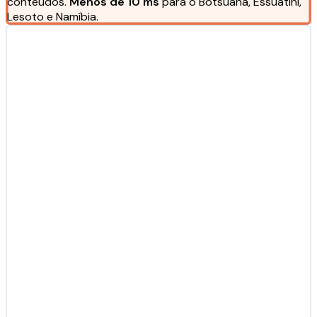
conteúdos.
Menos de 10 ms
para o Botsuana, Essuatíni,
Lesoto e Namíbia.