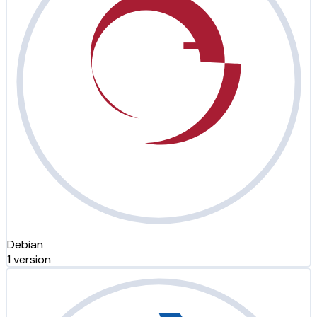
Debian
1 version