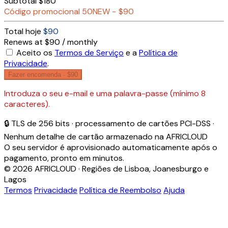
Subtotal
$180
Código promocional
50NEW
−
$90
Total hoje
$90
Renews at $90 / monthly
Aceito os
Termos de Serviço
e a
Política de
Privacidade
.
Fazer encomenda ·
$90
Introduza o seu e-mail e uma palavra-passe (mínimo 8
caracteres).
🔒 TLS de 256 bits · processamento de cartões PCI-DSS ·
Nenhum detalhe de cartão armazenado na AFRICLOUD
O seu servidor é aprovisionado automaticamente após o
pagamento, pronto em minutos.
© 2026 AFRICLOUD · Regiões de Lisboa, Joanesburgo e
Lagos
Termos
Privacidade
Política de Reembolso
Ajuda