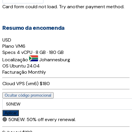
Card form could not load. Try another payment method.
Resumo da encomenda
USD
Plano
VM6
Specs
4 vCPU · 8 GB · 180 GB
Localização
Johannesburg
OS
Ubuntu 24.04
Facturação
Monthly
Cloud VPS (vm6)
$180
Ocultar código promocional
Aplicar
🟢
50NEW
:
50% off every renewal.