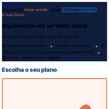
AFRICLOUD
Tem conta?
Iniciar sessão
·
Ajuda
A Sua Cloud.
Implemente um servidor cloud
Configure, pague e fique online em minutos.
🔒 Pagamento encriptado
⚡ Online em minutos
💳
Cartões, PayPal, 300+ criptomoedas, Mobile Money
🌍 Lisboa · Joanesburgo · Lagos
Escolha o seu plano