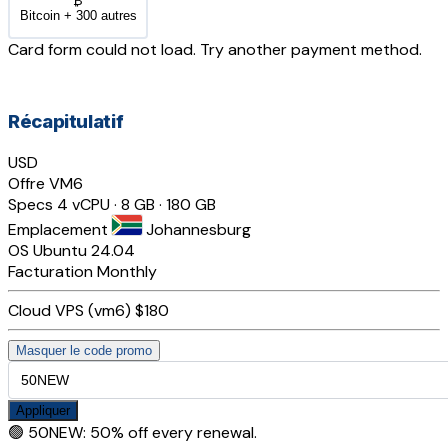
₿
Bitcoin + 300 autres
Card form could not load. Try another payment method.
Récapitulatif
USD
Offre
VM6
Specs
4 vCPU · 8 GB · 180 GB
Emplacement
Johannesburg
OS
Ubuntu 24.04
Facturation
Monthly
Cloud VPS (vm6)
$180
Masquer le code promo
Appliquer
🟢
50NEW
:
50% off every renewal.