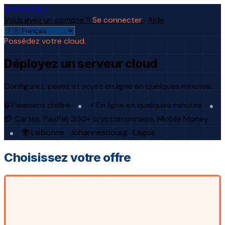
AFRICLOUD
Vous avez un compte ?
Se connecter
·
Aide
Possédez votre cloud.
Déployez un serveur cloud
Configurez, payez et soyez en ligne en quelques minutes.
🔒 Paiement chiffré
⚡ En ligne en quelques minutes
💳 Cartes, PayPal, 300+ cryptomonnaies, Mobile Money
🌍 Lisbonne · Johannesbourg · Lagos
Choisissez votre offre