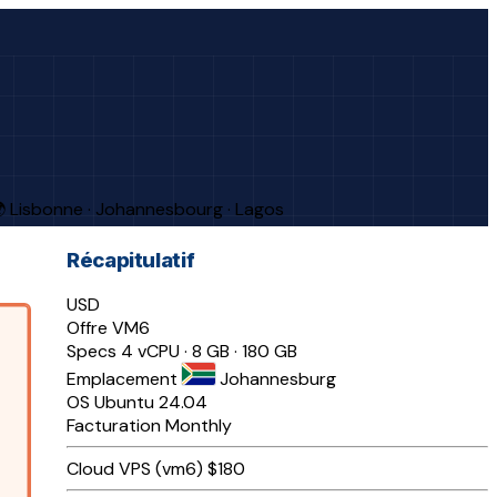
 Lisbonne · Johannesbourg · Lagos
Récapitulatif
USD
Offre
VM6
Specs
4 vCPU · 8 GB · 180 GB
Emplacement
Johannesburg
OS
Ubuntu 24.04
Facturation
Monthly
Cloud VPS (vm6)
$180