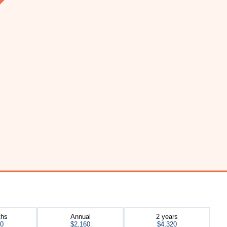
ths
Annual
2 years
80
$2,160
$4,320