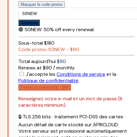
Masquer le code promo
Appliquer
🟢
50NEW
:
50% off every renewal.
Sous-total
$180
Code promo
50NEW
−
$90
Total aujourd'hui
$90
Renews at $90 / monthly
J'accepte les
Conditions de service
et la
Politique de confidentialité
.
Passer la commande ·
$90
Renseignez votre e-mail et un mot de passe (8
caractères minimum).
🔒 TLS 256 bits · traitement PCI-DSS des cartes ·
Aucun détail de carte stocké sur AFRICLOUD
Votre serveur est provisionné automatiquement