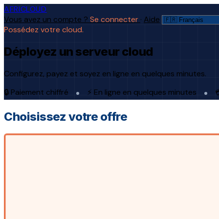
AFRICLOUD
Vous avez un compte ?
Se connecter
·
Aide
Possédez votre cloud.
Déployez un serveur cloud
Configurez, payez et soyez en ligne en quelques minutes.
🔒 Paiement chiffré
⚡ En ligne en quelques minutes

Choisissez votre offre