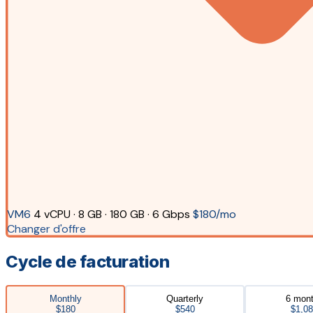
VM6
4 vCPU · 8 GB · 180 GB · 6 Gbps
$180/mo
Changer d'offre
Cycle de facturation
Monthly
Quarterly
6 mon
$180
$540
$1,0