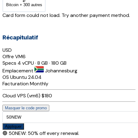
₿
Bitcoin + 300 autres
Card form could not load. Try another payment method.
Récapitulatif
USD
Offre
VM6
Specs
4 vCPU · 8 GB · 180 GB
Emplacement
Johannesburg
OS
Ubuntu 24.04
Facturation
Monthly
Cloud VPS (vm6)
$180
Masquer le code promo
Appliquer
🟢
50NEW
:
50% off every renewal.