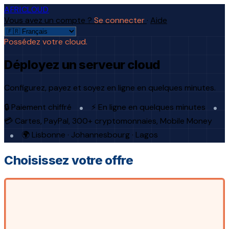
AFRICLOUD
Vous avez un compte ?
Se connecter
·
Aide
Possédez votre cloud.
Déployez un serveur cloud
Configurez, payez et soyez en ligne en quelques minutes.
🔒 Paiement chiffré
⚡ En ligne en quelques minutes
💳 Cartes, PayPal, 300+ cryptomonnaies, Mobile Money
🌍 Lisbonne · Johannesbourg · Lagos
Choisissez votre offre