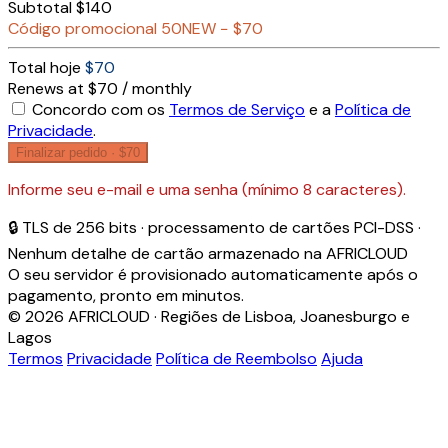
Subtotal
$140
Código promocional
50NEW
−
$70
Total hoje
$70
Renews at $70 / monthly
Concordo com os
Termos de Serviço
e a
Política de
Privacidade
.
Finalizar pedido ·
$70
Informe seu e-mail e uma senha (mínimo 8 caracteres).
🔒 TLS de 256 bits · processamento de cartões PCI-DSS ·
Nenhum detalhe de cartão armazenado na AFRICLOUD
O seu servidor é provisionado automaticamente após o
pagamento, pronto em minutos.
© 2026 AFRICLOUD · Regiões de Lisboa, Joanesburgo e
Lagos
Termos
Privacidade
Política de Reembolso
Ajuda