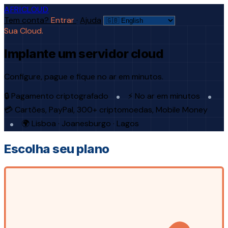
AFRICLOUD
Tem conta?
Entrar
·
Ajuda
Sua Cloud.
Implante um servidor cloud
Configure, pague e fique no ar em minutos.
🔒 Pagamento criptografado
⚡ No ar em minutos
💳 Cartões, PayPal, 300+ criptomoedas, Mobile Money
🌍 Lisboa · Joanesburgo · Lagos
Escolha seu plano