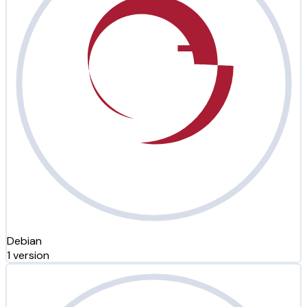
Debian
1 version