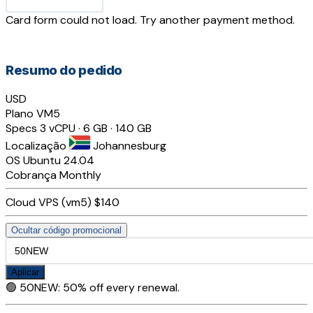
Card form could not load. Try another payment method.
Resumo do pedido
USD
Plano
VM5
Specs
3 vCPU · 6 GB · 140 GB
Localização
Johannesburg
OS
Ubuntu 24.04
Cobrança
Monthly
Cloud VPS (vm5)
$140
Ocultar código promocional
Aplicar
🟢
50NEW
:
50% off every renewal.