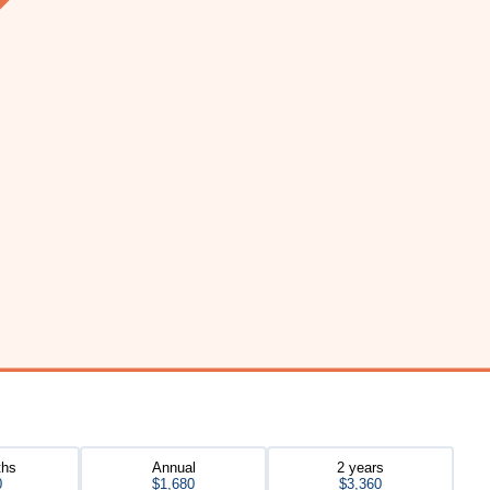
ths
Annual
2 years
0
$1,680
$3,360