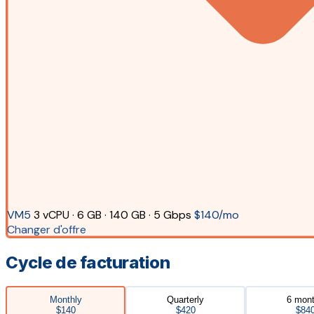
VM5
3 vCPU · 6 GB · 140 GB · 5 Gbps
$140/mo
Changer d'offre
Cycle de facturation
Monthly
Quarterly
6 mon
$140
$420
$84