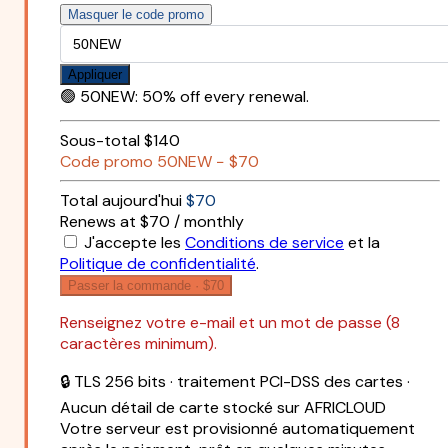
Masquer le code promo
Appliquer
🟢
50NEW
:
50% off every renewal.
Sous-total
$140
Code promo
50NEW
−
$70
Total aujourd'hui
$70
Renews at $70 / monthly
J'accepte les
Conditions de service
et la
Politique de confidentialité
.
Passer la commande ·
$70
Renseignez votre e-mail et un mot de passe (8
caractères minimum).
🔒 TLS 256 bits · traitement PCI-DSS des cartes ·
Aucun détail de carte stocké sur AFRICLOUD
Votre serveur est provisionné automatiquement