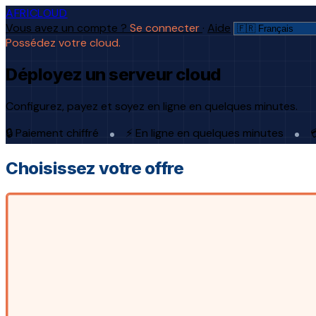
AFRICLOUD
Vous avez un compte ?
Se connecter
·
Aide
Possédez votre cloud.
Déployez un serveur cloud
Configurez, payez et soyez en ligne en quelques minutes.
🔒 Paiement chiffré
⚡ En ligne en quelques minutes

Choisissez votre offre