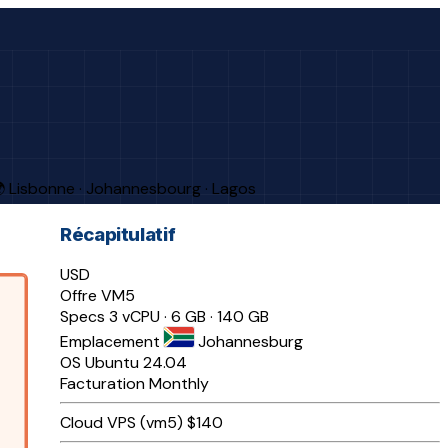
 Lisbonne · Johannesbourg · Lagos
Récapitulatif
USD
Offre
VM5
Specs
3 vCPU · 6 GB · 140 GB
Emplacement
Johannesburg
OS
Ubuntu 24.04
Facturation
Monthly
Cloud VPS (vm5)
$140