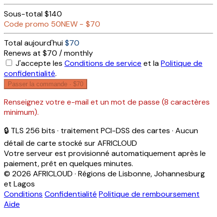
Sous-total
$140
Code promo
50NEW
−
$70
Total aujourd'hui
$70
Renews at $70 / monthly
J'accepte les
Conditions de service
et la
Politique de
confidentialité
.
Passer la commande ·
$70
Renseignez votre e-mail et un mot de passe (8 caractères
minimum).
🔒 TLS 256 bits · traitement PCI-DSS des cartes · Aucun
détail de carte stocké sur AFRICLOUD
Votre serveur est provisionné automatiquement après le
paiement, prêt en quelques minutes.
© 2026 AFRICLOUD · Régions de Lisbonne, Johannesburg
et Lagos
Conditions
Confidentialité
Politique de remboursement
Aide