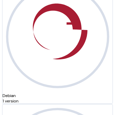
Debian
1 version