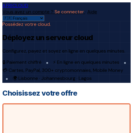
AFRICLOUD
Vous avez un compte ?
Se connecter
·
Aide
Possédez votre cloud.
Déployez un serveur cloud
Configurez, payez et soyez en ligne en quelques minutes.
🔒 Paiement chiffré
⚡ En ligne en quelques minutes
💳 Cartes, PayPal, 300+ cryptomonnaies, Mobile Money
🌍 Lisbonne · Johannesbourg · Lagos
Choisissez votre offre