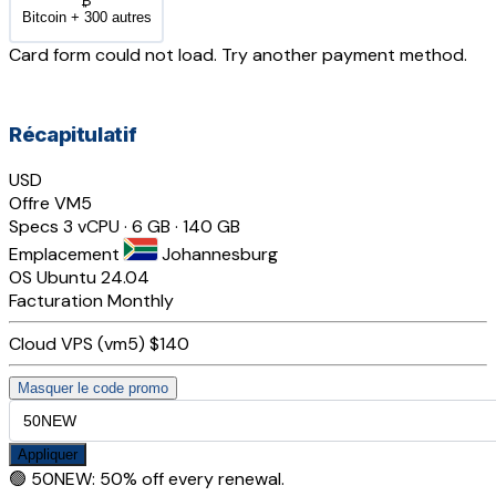
₿
Bitcoin + 300 autres
Card form could not load. Try another payment method.
Récapitulatif
USD
Offre
VM5
Specs
3 vCPU · 6 GB · 140 GB
Emplacement
Johannesburg
OS
Ubuntu 24.04
Facturation
Monthly
Cloud VPS (vm5)
$140
Masquer le code promo
Appliquer
🟢
50NEW
:
50% off every renewal.