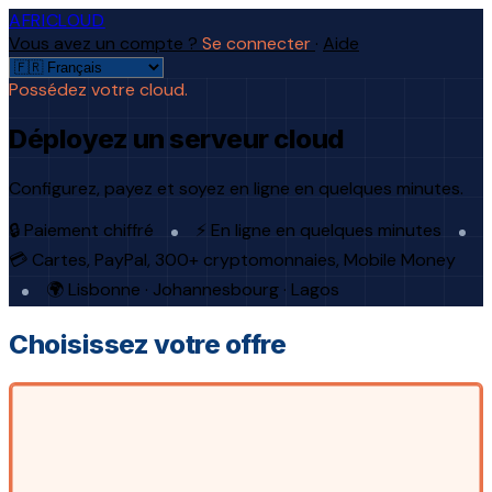
AFRICLOUD
Vous avez un compte ?
Se connecter
·
Aide
Possédez votre cloud.
Déployez un serveur cloud
Configurez, payez et soyez en ligne en quelques minutes.
🔒 Paiement chiffré
⚡ En ligne en quelques minutes
💳 Cartes, PayPal, 300+ cryptomonnaies, Mobile Money
🌍 Lisbonne · Johannesbourg · Lagos
Choisissez votre offre