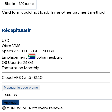
₿
Bitcoin + 300 autres
Card form could not load. Try another payment method.
Récapitulatif
USD
Offre
VM5
Specs
3 vCPU · 6 GB · 140 GB
Emplacement
Johannesburg
OS
Ubuntu 24.04
Facturation
Monthly
Cloud VPS (vm5)
$140
Masquer le code promo
Appliquer
🟢
50NEW
:
50% off every renewal.