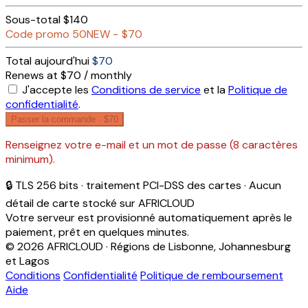
Sous-total
$140
Code promo
50NEW
−
$70
Total aujourd'hui
$70
Renews at $70 / monthly
J'accepte les
Conditions de service
et la
Politique de
confidentialité
.
Passer la commande ·
$70
Renseignez votre e-mail et un mot de passe (8 caractères
minimum).
🔒 TLS 256 bits · traitement PCI-DSS des cartes · Aucun
détail de carte stocké sur AFRICLOUD
Votre serveur est provisionné automatiquement après le
paiement, prêt en quelques minutes.
© 2026 AFRICLOUD · Régions de Lisbonne, Johannesburg
et Lagos
Conditions
Confidentialité
Politique de remboursement
Aide