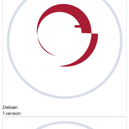
Debian
1 version