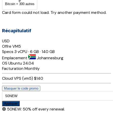
₿
Bitcoin + 300 autres
Card form could not load. Try another payment method.
Récapitulatif
USD
Offre
VM5
Specs
3 vCPU · 6 GB · 140 GB
Emplacement
Johannesburg
OS
Ubuntu 24.04
Facturation
Monthly
Cloud VPS (vm5)
$140
Masquer le code promo
Appliquer
🟢
50NEW
:
50% off every renewal.