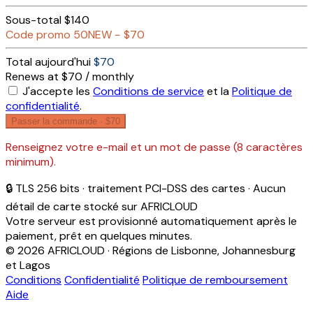
Sous-total
$140
Code promo
50NEW
−
$70
Total aujourd'hui
$70
Renews at $70 / monthly
J'accepte les
Conditions de service
et la
Politique de
confidentialité
.
Passer la commande ·
$70
Renseignez votre e-mail et un mot de passe (8 caractères
minimum).
🔒 TLS 256 bits · traitement PCI-DSS des cartes · Aucun
détail de carte stocké sur AFRICLOUD
Votre serveur est provisionné automatiquement après le
paiement, prêt en quelques minutes.
© 2026 AFRICLOUD · Régions de Lisbonne, Johannesburg
et Lagos
Conditions
Confidentialité
Politique de remboursement
Aide