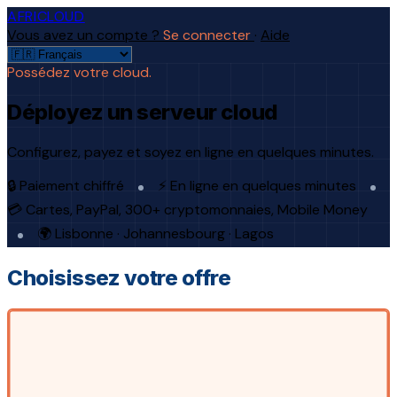
AFRICLOUD
Vous avez un compte ?
Se connecter
·
Aide
Possédez votre cloud.
Déployez un serveur cloud
Configurez, payez et soyez en ligne en quelques minutes.
🔒 Paiement chiffré
⚡ En ligne en quelques minutes
💳 Cartes, PayPal, 300+ cryptomonnaies, Mobile Money
🌍 Lisbonne · Johannesbourg · Lagos
Choisissez votre offre