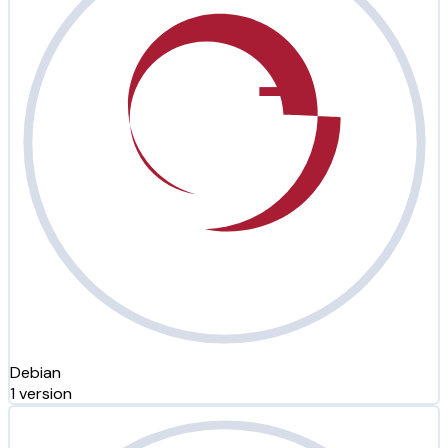
Debian
1 version